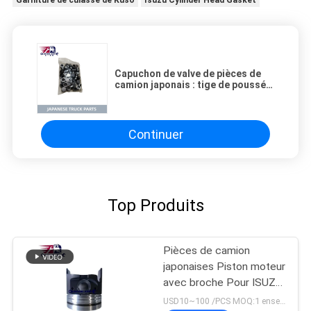
Capuchon de valve de pièces de
camion japonais : tige de poussée
8-94396015-2 pour ISUZU FVZ34
FVR 6HK1 en vente Pièces de
moteur Isuzu
Continuer
Top Produits
Pièces de camion
japonaises Piston moteur
avec broche Pour ISUZU
NPR 4HG1T Nouveau
USD10~100 /PCS MOQ:1 ensemble