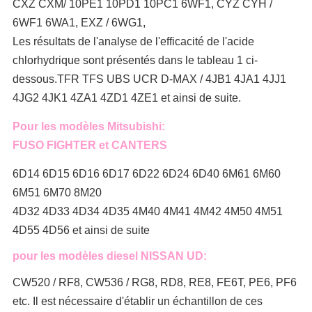
CXZ CXM/ 10PE1 10PD1 10PC1 6WF1, CYZ CYH /
6WF1 6WA1, EXZ / 6WG1,
Les résultats de l'analyse de l'efficacité de l'acide
chlorhydrique sont présentés dans le tableau 1 ci-
dessous.TFR TFS UBS UCR D-MAX / 4JB1 4JA1 4JJ1
4JG2 4JK1 4ZA1 4ZD1 4ZE1 et ainsi de suite.
Pour les modèles Mitsubishi:
FUSO FIGHTER et CANTERS
6D14 6D15 6D16 6D17 6D22 6D24 6D40 6M61 6M60
6M51 6M70 8M20
4D32 4D33 4D34 4D35 4M40 4M41 4M42 4M50 4M51
4D55 4D56 et ainsi de suite
pour les modèles diesel NISSAN UD:
CW520 / RF8, CW536 / RG8, RD8, RE8, FE6T, PE6, PF6
etc. Il est nécessaire d'établir un échantillon de ces