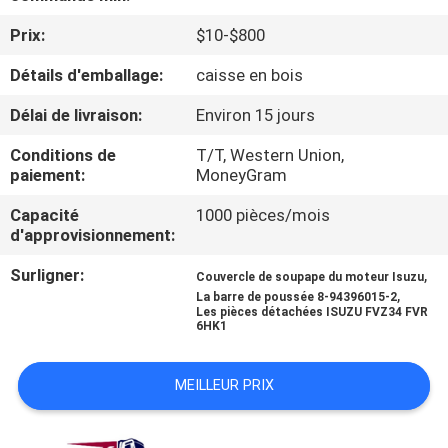
Prix:
$10-$800
CONTRÔLE
Détails d'emballage:
caisse en bois
DE
QUALITÉ
Délai de livraison:
Environ 15 jours
Conditions de
T/T, Western Union,
CONTACTEZ-
paiement:
MoneyGram
NOUS
Capacité
1000 pièces/mois
d'approvisionnement:
NOUVELLES
Surligner:
,
Couvercle de soupape du moteur Isuzu
,
La barre de poussée 8-94396015-2
Les pièces détachées ISUZU FVZ34 FVR
6HK1
DEMANDEZ
UNE
MEILLEUR PRIX
CITATION