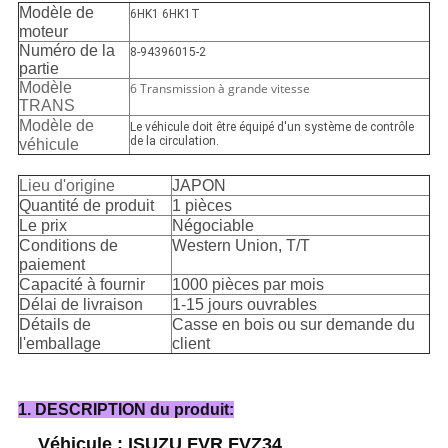
Modèle de
6HK1 6HK1T
moteur
Numéro de la
8-94396015-2
partie
Modèle
6 Transmission à grande vitesse
TRANS
Modèle de
Le véhicule doit être équipé d'un système de contrôle
de la circulation.
véhicule
Lieu d'origine
JAPON
Quantité de produit
1 pièces
Le prix
Négociable
Conditions de
Western Union, T/T
paiement
Capacité à fournir
1000 pièces par mois
Délai de livraison
1-15 jours ouvrables
Détails de
Casse en bois ou sur demande du
l'emballage
client
1. DESCRIPTION du produit:
Véhicule : ISUZU FVR FVZ34