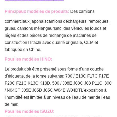
Principaux modèles de produits:
Des camions
commerciaux japonais
camions déchargeurs, remorques,
grues, camions mélangeurs
etc. des véhicules lourds et
légers et des pièces de rechange de machines de
construction Hitachi avec qualité originale, OEM et
fabriquée en Chine.
Pour les modèles HINO:
Le produit doit être présenté sous forme d'une couche
d'étiquette, de la forme suivante: 700 / E13C F17C F17E
F20C F21C K13C K13D, 500 / J08E J08C J08 P11C, 300
/ N04CT J05E J05D J05C W04E W04DT
L'exposition à
l'humidité est limitée à un niveau de l'eau de mer de l'eau
de mer.
Pour les modèles ISUZU: