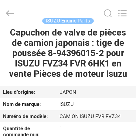
Guangzhou
Shunzheng
Technology
Co.,
Ltd.
ISUZU Engine Parts
All
Rights
Capuchon de valve de pièces
MAISON
Reserved.
de camion japonais : tige de
PRODUITS
poussée 8-94396015-2 pour
ISUZU FVZ34 FVR 6HK1 en
AU
vente Pièces de moteur Isuzu
SUJET
DE
Lieu d'origine:
JAPON
NOUS
Nom de marque:
ISUZU
Numéro de modèle:
CAMION ISUZU FVR FVZ34
VISITE
Quantité de
1
D'USINE
commande min: