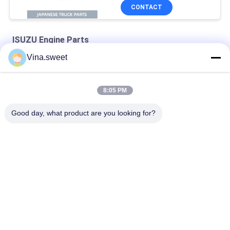
modèle 8-98209745-0
CONTACT
ISUZU Engine Parts
Vina.sweet
Cylindre de frein de frein d'ISUZ 6HH1 Isuzu Engine Parts
Garniture principale 6SD1 Isuzu Engine Parts de pièces d'auto
8:05 PM
8-94393-346-1 garniture Isuzu Engine Parts de culasse
Good day, what product are you looking for?
Catégories populaires
Tous
Pièces Japonaises 
Pièces De Camion 
De Camion
De Marché Des 
Accessoires
Pièces De Rechange 
Hino 700 Parts
De Camion
Hino 500 Parts
Hino 300 Parts