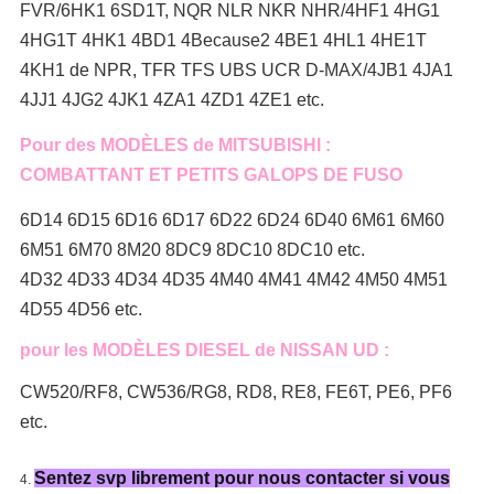
FVR/6HK1 6SD1T, NQR NLR NKR NHR/4HF1 4HG1
4HG1T 4HK1 4BD1 4Because2 4BE1 4HL1 4HE1T
4KH1 de NPR, TFR TFS UBS UCR D-MAX/4JB1 4JA1
4JJ1 4JG2 4JK1 4ZA1 4ZD1 4ZE1 etc.
Pour des MODÈLES de MITSUBISHI :
COMBATTANT ET PETITS GALOPS DE FUSO
6D14 6D15 6D16 6D17 6D22 6D24 6D40 6M61 6M60
6M51 6M70 8M20 8DC9 8DC10 8DC10 etc.
4D32 4D33 4D34 4D35 4M40 4M41 4M42 4M50 4M51
4D55 4D56 etc.
pour les MODÈLES DIESEL de NISSAN UD :
CW520/RF8, CW536/RG8, RD8, RE8, FE6T, PE6, PF6
etc.
Sentez svp librement pour nous contacter si vous
4.