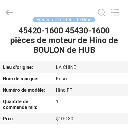
Guangzhou
Shunzheng
Technology
Co.,
Ltd.
Pièces de moteur de Hino
All
Rights
45420-1600 45430-1600
MAISON
Reserved.
pièces de moteur de Hino de
PRODUITS
BOULON de HUB
AU
Lieu d'origine:
LA CHINE
SUJET
Nom de marque:
Kuso
DE
Numéro de modèle:
Hino FF
NOUS
Quantité de
1
commande min:
VISITE
Prix:
$10-130
D'USINE