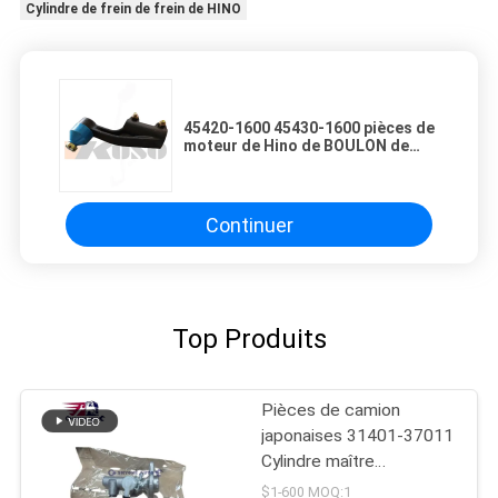
Cylindre de frein de frein de HINO
45420-1600 45430-1600 pièces de
moteur de Hino de BOULON de
HUB
Continuer
Top Produits
Pièces de camion
japonaises 31401-37011
Cylindre maître
d'embrayage pour HINO
$1-600 MOQ:1