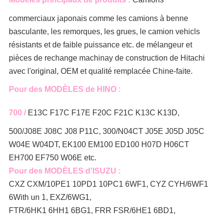
commerciaux japonais comme
les camions à benne
basculante, les remorques, les grues, le camion
vehicls
résistants et de faible puissance etc. de
mélangeur
et
pièces de rechange machinay de construction de Hitachi
avec l'original, OEM et qualité remplacée Chine-faite.
Pour des MODÈLES de HINO :
700 /
E13C F17C F17E F20C F21C K13C K13D,
500/J08E J08C J08 P11C, 300/N04CT J05E J05D J05C
W04E W04DT, EK100 EM100 ED100 H07D H06CT
EH700 EF750 W06E etc.
Pour des MODÈLES d'ISUZU :
CXZ CXM/10PE1 10PD1 10PC1 6WF1, CYZ CYH/6WF1
6With un 1, EXZ/6WG1,
FTR/6HK1 6HH1 6BG1, FRR FSR/6HE1 6BD1,