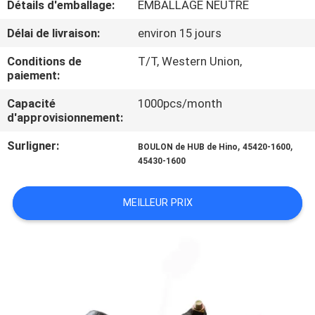
Détails d'emballage:
EMBALLAGE NEUTRE
CONTRÔLE
Délai de livraison:
environ 15 jours
DE
Conditions de
T/T, Western Union,
paiement:
QUALITÉ
Capacité
1000pcs/month
d'approvisionnement:
CONTACTEZ-
Surligner:
,
,
NOUS
BOULON de HUB de Hino
45420-1600
45430-1600
NOUVELLES
MEILLEUR PRIX
DEMANDEZ
UNE
CITATION