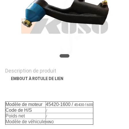
PLAN
DU
SITE
PRIVACY
POLICY
Description de produit
EMBOUT À ROTULE DE LIEN
Modèle de moteur
45420-1600 /
45430-1600
Code de H/S
/
Poids net
/
Modèle de véhicule
HINO