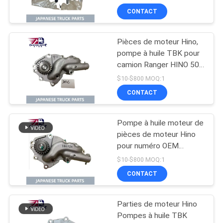
300 N04C
CONTACT
Pièces de moteur Hino,
pompe à huile TBK pour
camion Ranger HINO 500
J08C J08CT, numéro
$10-$800 MOQ:1
OEM L260-0080S
CONTACT
Pompe à huile moteur de
pièces de moteur Hino
pour numéro OEM
15110-2150 de camion
$10-$800 MOQ:1
Ranger HINO 500 J08E
CONTACT
J08ET
Parties de moteur Hino
Pompes à huile TBK