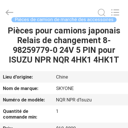
Guangzhou
Shunzheng
Technology
Co.,
Ltd.
Pièces de camion de marché des accessoires
All
Rights
Pièces pour camions japonais
MAISON
Reserved.
Relais de changement 8-
PRODUITS
98259779-0 24V 5 PIN pour
ISUZU NPR NQR 4HK1 4HK1T
AU
SUJET
Lieu d'origine:
Chine
DE
Nom de marque:
SKYONE
NOUS
Numéro de modèle:
NQR NPR d'Isuzu
Quantité de
1
VISITE
commande min:
D'USINE