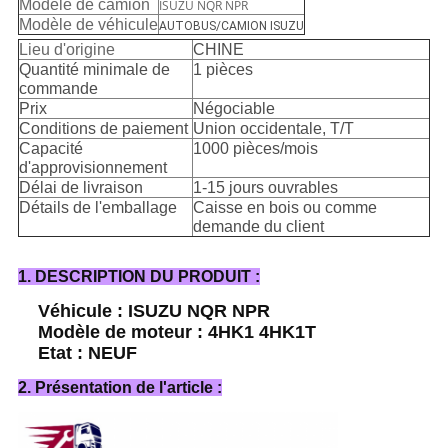
Modèle de camion
ISUZU NQR NPR
Modèle de véhicule
AUTOBUS/CAMION ISUZU
Lieu d'origine
CHINE
Quantité minimale de
1 pièces
commande
Prix
Négociable
Conditions de paiement
Union occidentale, T/T
Capacité
1000 pièces/mois
d'approvisionnement
Délai de livraison
1-15 jours ouvrables
Détails de l'emballage
Caisse en bois ou comme
demande du client
1. DESCRIPTION DU PRODUIT :
Véhicule : ISUZU NQR NPR
Modèle de moteur : 4HK1 4HK1T
Etat : NEUF
2. Présentation de l'article :