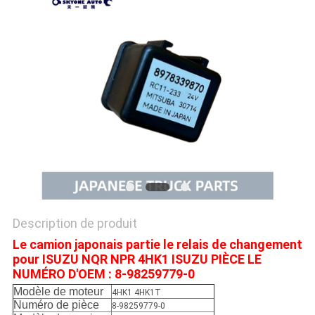
PLAN
DU
SITE
PRIVACY
POLICY
Description de produit
Le camion japonais partie le relais de changement
pour ISUZU NQR NPR 4HK1 ISUZU PIÈCE LE
NUMÉRO D'OEM : 8-98259779-0
Modèle de moteur
4HK1 4HK1T
Numéro de pièce
8-98259779-0