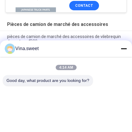
pour pièces de camion
CONTACT
ISUZU NPR FTR FSR
4HK1 6HK1 Isuzu
Pièces de camion de marché des accessoires
pièces de camion de marché des accessoires de vilebrequin
du moteur 4D33
Vina.sweet
démarreur 6With de 24V 11T d'un 1 pièces camion du moteur
6WG1
4:14 AM
Pièces de camion de marché des accessoires de volant de
Mitsubishi 8DC9 Mitsubishi
Good day, what product are you looking for?
Catégories populaires
Tous
Pièces Japonaises 
Pièces De Camion 
De Camion
De Marché Des 
Accessoires
Pièces De Rechange 
Hino 700 Parts