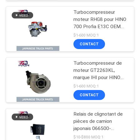
17201-E0893
Turbocompresseur
moteur RHG8 pour HINO
700 Profia E13C OEM
S1760-E0102 S1760-
$1-600 MOQ:1
E0M10 S1760-E0101
CONTACT
Turbocompresseur de
moteur GT2263KL,
marque IHI pour HINO
500 J05E N04CT OEM
$1-600 MOQ:1
17201-E0747 17201-
CONTACT
E0741 17201-E0742
Relais de clignotant de
pièces de camion
japonais 066500-
3720/1-83470060-0
$10-$800 MOQ:1