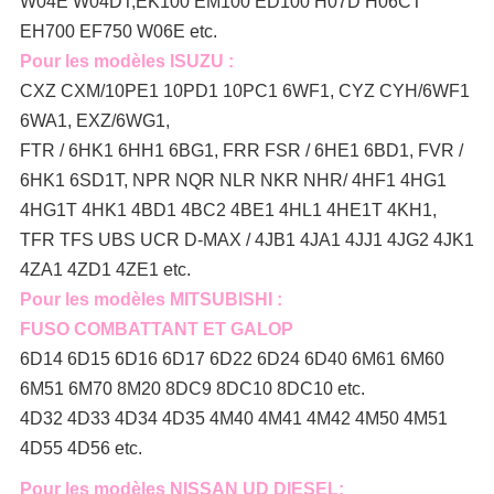
W04E W04DT,
EK100 EM100 ED100 H07D H06CT
EH700 EF750 W06E etc.
Pour les modèles ISUZU :
CXZ CXM/10PE1 10PD1 10PC1 6WF1, CYZ CYH/6WF1
6WA1, EXZ/6WG1,
FTR / 6HK1 6HH1 6BG1, FRR FSR / 6HE1 6BD1, FVR /
6HK1 6SD1T, NPR NQR NLR NKR NHR/ 4HF1 4HG1
4HG1T 4HK1 4BD1 4BC2 4BE1 4HL1 4HE1T 4KH1,
TFR TFS UBS UCR D-MAX / 4JB1 4JA1 4JJ1 4JG2 4JK1
4ZA1 4ZD1 4ZE1 etc.
Pour les modèles MITSUBISHI :
FUSO COMBATTANT ET GALOP
6D14 6D15 6D16 6D17 6D22 6D24 6D40 6M61 6M60
6M51 6M70 8M20 8DC9 8DC10 8DC10 etc.
4D32 4D33 4D34 4D35 4M40 4M41 4M42 4M50 4M51
4D55 4D56 etc.
Pour les modèles NISSAN UD DIESEL: