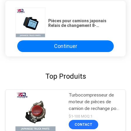
Pièces pour camions japonais
Relais de changement 8-
98259779-0 24V 5 PIN pour ISUZU
NPR NQR 4HK1 4HK1T
Continuer
Top Produits
Turbocompresseur de
moteur de pièces de
camion de rechange pour
HINO 300 J05E N04C
$1-100 MOQ:1
GT2263KL OEM 17201-
CONTACT
E0896 17201-E0892