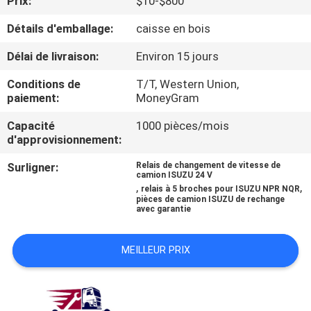
Prix:
$10-$800
Détails d'emballage:
caisse en bois
CONTRÔLE
DE
Délai de livraison:
Environ 15 jours
QUALITÉ
Conditions de
T/T, Western Union,
paiement:
MoneyGram
CONTACTEZ-
Capacité
1000 pièces/mois
d'approvisionnement:
NOUS
Surligner:
Relais de changement de vitesse de
camion ISUZU 24 V
,
,
NOUVELLES
relais à 5 broches pour ISUZU NPR NQR
pièces de camion ISUZU de rechange
avec garantie
DEMANDEZ
MEILLEUR PRIX
UNE
CITATION