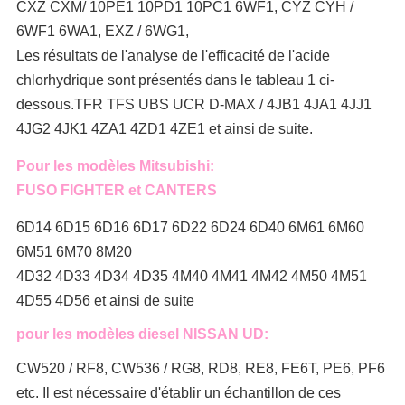
CXZ CXM/ 10PE1 10PD1 10PC1 6WF1, CYZ CYH /
6WF1 6WA1, EXZ / 6WG1,
Les résultats de l'analyse de l'efficacité de l'acide
chlorhydrique sont présentés dans le tableau 1 ci-
dessous.TFR TFS UBS UCR D-MAX / 4JB1 4JA1 4JJ1
4JG2 4JK1 4ZA1 4ZD1 4ZE1 et ainsi de suite.
Pour les modèles Mitsubishi:
FUSO FIGHTER et CANTERS
6D14 6D15 6D16 6D17 6D22 6D24 6D40 6M61 6M60
6M51 6M70 8M20
4D32 4D33 4D34 4D35 4M40 4M41 4M42 4M50 4M51
4D55 4D56 et ainsi de suite
pour les modèles diesel NISSAN UD:
CW520 / RF8, CW536 / RG8, RD8, RE8, FE6T, PE6, PF6
etc. Il est nécessaire d'établir un échantillon de ces