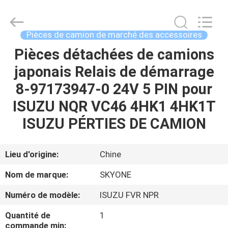
Guangzhou
Shunzheng
Technology
Co.,
Ltd.
Pièces de camion de marché des accessoires
All
Rights
Pièces détachées de camions
MAISON
Reserved.
japonais Relais de démarrage
PRODUITS
8-97173947-0 24V 5 PIN pour
ISUZU NQR VC46 4HK1 4HK1T
AU
ISUZU PÉRTIES DE CAMION
SUJET
DE
Lieu d'origine:
Chine
NOUS
Nom de marque:
SKYONE
Numéro de modèle:
ISUZU FVR NPR
VISITE
Quantité de
1
D'USINE
commande min: