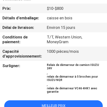
Prix:
$10-$800
CONTRÔLE
Détails d'emballage:
caisse en bois
DE
QUALITÉ
Délai de livraison:
Environ 15 jours
Conditions de
T/T, Western Union,
CONTACTEZ-
paiement:
MoneyGram
NOUS
Capacité
1000 pièces/mois
d'approvisionnement:
NOUVELLES
Surligner:
Relais de démarreur de camion ISUZU
24V
,
relais de démarreur à 5 broches pour
DEMANDEZ
ISUZU NQR
,
UNE
relais de démarreur VC46 4HK1 avec
garantie
CITATION
MEILLEUR PRIX