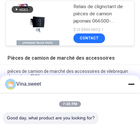
Relais de clignotant de
pièces de camion
japonais 066500-
3720/1-83470060-0
$10-$800 MOQ:1
pour pièces de camion
CONTACT
ISUZU NPR FTR FSR
4HK1 6HK1 Isuzu
Pièces de camion de marché des accessoires
pièces de camion de marché des accessoires de vilebrequin
du moteur 4D33
Vina.sweet
démarreur 6With de 24V 11T d'un 1 pièces camion du moteur
6WG1
7:45 PM
Pièces de camion de marché des accessoires de volant de
Mitsubishi 8DC9 Mitsubishi
Good day, what product are you looking for?
Catégories populaires
Tous