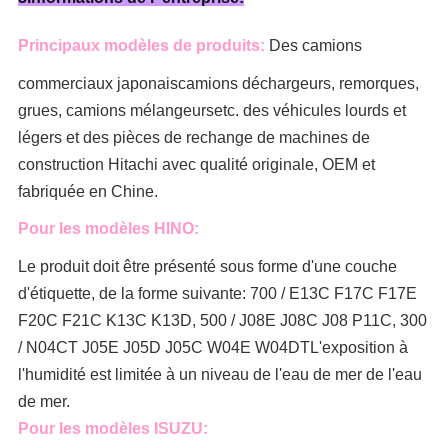
Principaux modèles de produits:
Des camions
commerciaux japonais
camions déchargeurs, remorques,
grues, camions mélangeurs
etc. des véhicules lourds et
légers et des pièces de rechange de machines de
construction Hitachi avec qualité originale, OEM et
fabriquée en Chine.
Pour les modèles HINO:
Le produit doit être présenté sous forme d'une couche
d'étiquette, de la forme suivante: 700 / E13C F17C F17E
F20C F21C K13C K13D, 500 / J08E J08C J08 P11C, 300
/ N04CT J05E J05D J05C W04E W04DT
L'exposition à
l'humidité est limitée à un niveau de l'eau de mer de l'eau
de mer.
Pour les modèles ISUZU: