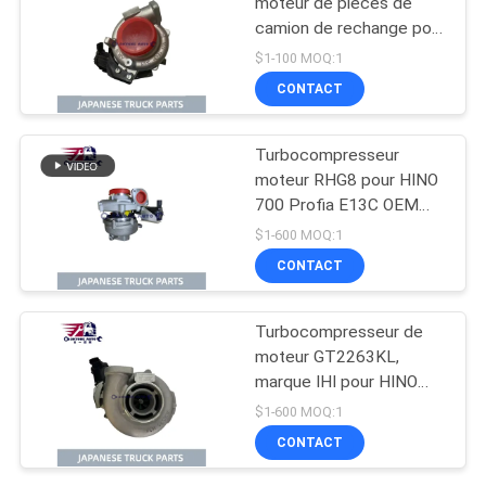
moteur de pièces de
camion de rechange pour
HINO 300 J05E N04C
$1-100 MOQ:1
GT2263KL OEM 17201-
CONTACT
E0896 17201-E0892
17201-E0893
Turbocompresseur
moteur RHG8 pour HINO
700 Profia E13C OEM
S1760-E0102 S1760-
$1-600 MOQ:1
E0M10 S1760-E0101
CONTACT
Turbocompresseur de
moteur GT2263KL,
marque IHI pour HINO
500 J05E N04CT OEM
$1-600 MOQ:1
17201-E0747 17201-
CONTACT
E0741 17201-E0742