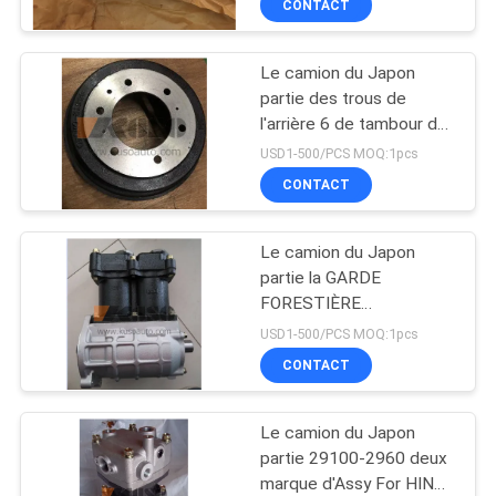
CONTACT
Le camion du Japon
partie des trous de
l'arrière 6 de tambour de
frein 43512-0W050 pour
USD1-500/PCS MOQ:1pcs
HINO 300 Dutro
CONTACT
N04C/N04CT
Le camion du Japon
partie la GARDE
FORESTIÈRE
J08CT/J08C L marque
USD1-500/PCS MOQ:1pcs
d'Assy For HINO 500 de
CONTACT
pompe de compresseur
de l'air 29100-2364 de
HNTC
Le camion du Japon
partie 29100-2960 deux
marque d'Assy For HINO