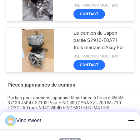
700 Profia E13C HNTC
USD1-500/PCS MOQ:1pcs
de pompe de
CONTACT
compresseur d'air de
couche
Le camion du Japon
partie S2910-E0A71
trois marque d'Assy For
HINO 700 Profia E13C
USD1-500/PCS MOQ:1pcs
HNTC de pompe de
CONTACT
compresseur d'air de
couche
Pièces japonaises de camion
Parties pour camions japonais Résistance à l'usure 45046-
37133 45047-37103 Pour HINO 300 DYNA XZU700 WU710
TOYOTA Truck N04C W04D HINO MOTEUR PARTIES
Vina.sweet
Parties pour camions japonais Résistance à l'usure 45430-
1740 45420-1740 Pour HINO SUPERNGER RK1J AK3H F3H
Électrovanne Denso SVC 294009-1221 33130-45700 pour