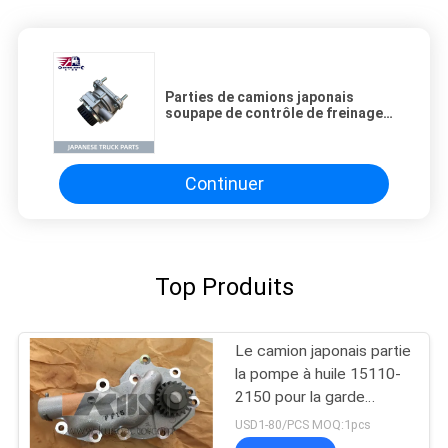
Parties de camions japonais
soupape de contrôle de freinage
8-98292213-0 8982922132 243-
07102 Pour ISUZU GIGA FVZ285
FVR34 EXR 6HK1 en vente
Continuer
Top Produits
Le camion japonais partie
la pompe à huile 15110-
2150 pour la garde
forestière J08C/J08E de
USD1-80/PCS MOQ:1pcs
HINO 500