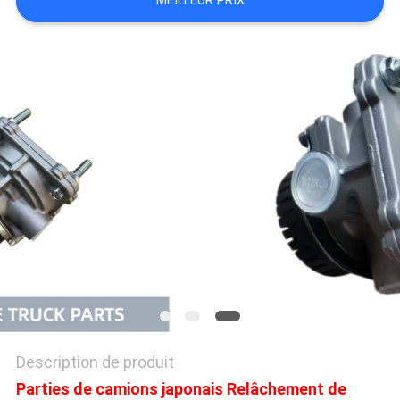
MEILLEUR PRIX
PLAN
DU
SITE
PRIVACY
POLICY
Description de produit
Parties de camions japonais Relâchement de