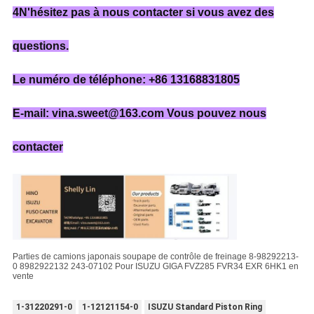
4N'hésitez pas à nous contacter si vous avez des
questions.
Le numéro de téléphone: +86 13168831805
E-mail: vina.sweet@163.com Vous pouvez nous
contacter
Parties de camions japonais soupape de contrôle de freinage 8-98292213-
0 8982922132 243-07102 Pour ISUZU GIGA FVZ285 FVR34 EXR 6HK1 en
vente
1-31220291-0
1-12121154-0
ISUZU Standard Piston Ring