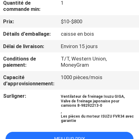
Quantité de
1
commande min:
CONTRÔLE
Prix:
$10-$800
DE
Détails d'emballage:
caisse en bois
QUALITÉ
Délai de livraison:
Environ 15 jours
CONTACTEZ-
Conditions de
T/T, Western Union,
NOUS
paiement:
MoneyGram
Capacité
1000 pièces/mois
d'approvisionnement:
NOUVELLES
Surligner:
,
Ventilateur de freinage Isuzu GIGA
Valve de freinage japonaise pour
DEMANDEZ
camions 8-98292213-0
,
UNE
Les pièces du moteur ISUZU FVR34 avec
garantie
CITATION