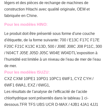
légers et des pièces de rechange de machines de
construction Hitachi avec qualité originale, OEM et
fabriquée en Chine.
Pour les modèles HINO:
Le produit doit être présenté sous forme d'une couche
d'étiquette, de la forme suivante: 700 / E13C F17C F17E
F20C F21C K13C K13D, 500 / J08E J08C J08 P11C, 300
/ N04CT J05E J05D J05C W04E W04DT
L'exposition à
l'humidité est limitée à un niveau de l'eau de mer de l'eau
de mer.
Pour les modèles ISUZU:
CXZ CXM/ 10PE1 10PD1 10PC1 6WF1, CYZ CYH /
6WF1 6WA1, EXZ / 6WG1,
Les résultats de l'analyse de l'efficacité de l'acide
chlorhydrique sont présentés dans le tableau 1 ci-
dessous.TFR TFS UBS UCR D-MAX / 4JB1 4JA1 4JJ1