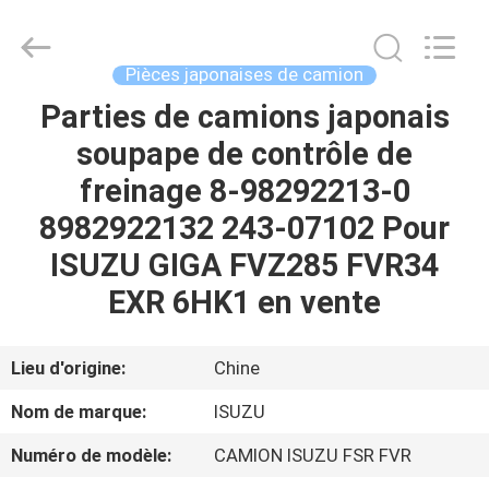
Guangzhou
Shunzheng
Technology
Co.,
Ltd.
Pièces japonaises de camion
All
Rights
Parties de camions japonais
MAISON
Reserved.
soupape de contrôle de
PRODUITS
freinage 8-98292213-0
8982922132 243-07102 Pour
AU
ISUZU GIGA FVZ285 FVR34
SUJET
EXR 6HK1 en vente
DE
NOUS
Lieu d'origine:
Chine
Nom de marque:
ISUZU
VISITE
Numéro de modèle:
CAMION ISUZU FSR FVR
D'USINE