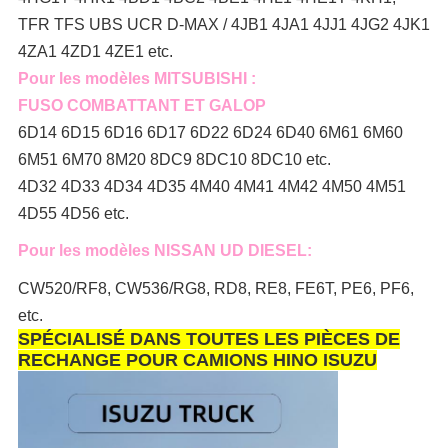
TFR TFS UBS UCR D-MAX / 4JB1 4JA1 4JJ1 4JG2 4JK1
4ZA1 4ZD1 4ZE1 etc.
Pour les modèles MITSUBISHI :
FUSO COMBATTANT ET GALOP
6D14 6D15 6D16 6D17 6D22 6D24 6D40 6M61 6M60
6M51 6M70 8M20 8DC9 8DC10 8DC10 etc.
4D32 4D33 4D34 4D35 4M40 4M41 4M42 4M50 4M51
4D55 4D56 etc.
Pour les modèles NISSAN UD DIESEL:
CW520/RF8, CW536/RG8, RD8, RE8, FE6T, PE6, PF6,
etc.
SPÉCIALISÉ DANS TOUTES LES PIÈCES DE
RECHANGE POUR CAMIONS HINO ISUZU