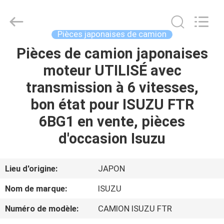
Guangzhou
Shunzheng
Technology
Co.,
Ltd.
Pièces japonaises de camion
All
Rights
Pièces de camion japonaises
MAISON
Reserved.
moteur UTILISÉ avec
PRODUITS
transmission à 6 vitesses,
bon état pour ISUZU FTR
AU
6BG1 en vente, pièces
SUJET
d'occasion Isuzu
DE
NOUS
Lieu d'origine:
JAPON
Nom de marque:
ISUZU
VISITE
Numéro de modèle:
CAMION ISUZU FTR
D'USINE