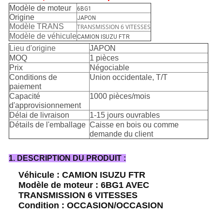
Modèle de moteur
6BG1
Origine
JAPON
Modèle TRANS
TRANSMISSION 6 VITESSES
Modèle de véhicule
CAMION ISUZU FTR
Lieu d'origine
JAPON
MOQ
1 pièces
Prix
Négociable
Conditions de
Union occidentale, T/T
paiement
Capacité
1000 pièces/mois
d'approvisionnement
Délai de livraison
1-15 jours ouvrables
Détails de l'emballage
Caisse en bois ou comme
demande du client
1. DESCRIPTION DU PRODUIT :
Véhicule : CAMION ISUZU FTR
Modèle de moteur : 6BG1 AVEC
TRANSMISSION 6 VITESSES
Condition : OCCASION/OCCASION