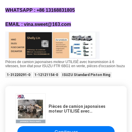
WHATSAPP : +86 13168831805
EMAIL : vina.sweet@163.com
Pièces de camion japonaises moteur UTILISÉ avec transmission à 6
vitesses, bon état pour ISUZU FTR 6BG1 en vente, pièces d'occasion Isuzu
1-31220291-0
1-12121154-0
ISUZU Standard Piston Ring
Pièces de camion japonaises
moteur UTILISÉ avec
transmission à 6 vitesses, bon
état pour ISUZU FTR 6BG1 en
vente, pièces d'occasion Isuzu