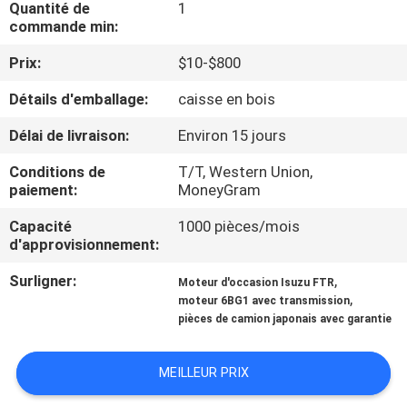
Quantité de
1
commande min:
CONTRÔLE
Prix:
$10-$800
DE
Détails d'emballage:
caisse en bois
QUALITÉ
Délai de livraison:
Environ 15 jours
CONTACTEZ-
Conditions de
T/T, Western Union,
NOUS
paiement:
MoneyGram
Capacité
1000 pièces/mois
d'approvisionnement:
NOUVELLES
Surligner:
,
Moteur d'occasion Isuzu FTR
,
moteur 6BG1 avec transmission
DEMANDEZ
pièces de camion japonais avec garantie
UNE
CITATION
MEILLEUR PRIX