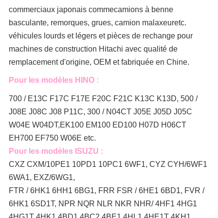
commerciaux japonais comme
camions à benne
basculante, remorques, grues, camion malaxeur
etc.
véhicules lourds et légers et pièces de rechange pour
machines de construction Hitachi avec qualité de
remplacement d'origine, OEM et fabriquée en Chine.
Pour les modèles HINO :
700 / E13C F17C F17E F20C F21C K13C K13D, 500 /
J08E J08C J08 P11C, 300 / N04CT J05E J05D J05C
W04E W04DT,
EK100 EM100 ED100 H07D H06CT
EH700 EF750 W06E etc.
Pour les modèles ISUZU :
CXZ CXM/10PE1 10PD1 10PC1 6WF1, CYZ CYH/6WF1
6WA1, EXZ/6WG1,
FTR / 6HK1 6HH1 6BG1, FRR FSR / 6HE1 6BD1, FVR /
6HK1 6SD1T, NPR NQR NLR NKR NHR/ 4HF1 4HG1
4HG1T 4HK1 4BD1 4BC2 4BE1 4HL1 4HE1T 4KH1,