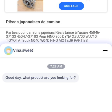
HNTC de pompe de
CONTACT
compresseur d'air de
couche
Pièces japonaises de camion
Parties pour camions japonais Résistance à l'usure 45046-
37133 45047-37103 Pour HINO 300 DYNA XZU700 WU710
TOYOTA Truck N04C W04D HINO MOTEUR PARTIES
Vina.sweet
Parties pour camions japonais Résistance à l'usure 45430-
1740 45420-1740 Pour HINO SUPERNGER RK1J AK3H F3H
Électrovanne Denso SVC 294009-1221 33130-45700 pour
7:27 AM
moteur HINO ISUZU HYUNDAI Kobelco, pièces de camion
japonais
Good day, what product are you looking for?
Catégories populaires
Tous
Pièces Japonaises 
Pièces De Camion 
De Camion
De Marché Des 
Accessoires