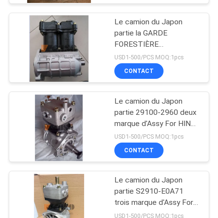
Le camion du Japon
partie la GARDE
FORESTIÈRE
J08CT/J08C L marque
USD1-500/PCS MOQ:1pcs
d'Assy For HINO 500 de
CONTACT
pompe de compresseur
de l'air 29100-2364 de
HNTC
Le camion du Japon
partie 29100-2960 deux
marque d'Assy For HINO
700 Profia E13C HNTC
USD1-500/PCS MOQ:1pcs
de pompe de
CONTACT
compresseur d'air de
couche
Le camion du Japon
partie S2910-E0A71
trois marque d'Assy For
HINO 700 Profia E13C
USD1-500/PCS MOQ:1pcs