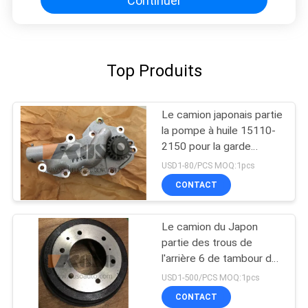
Continuer
Top Produits
Le camion japonais partie
la pompe à huile 15110-
2150 pour la garde
forestière J08C/J08E de
USD1-80/PCS MOQ:1pcs
HINO 500
CONTACT
Le camion du Japon
partie des trous de
l'arrière 6 de tambour de
frein 43512-0W050 pour
USD1-500/PCS MOQ:1pcs
HINO 300 Dutro
CONTACT
N04C/N04CT