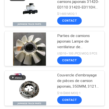
camions japonais 31420-
E0110 31420-E0110HP
Bouteille principale
$1-600 MOQ:1
d'embrayage pour HINO
CONTACT
500 J08E
Parties de camions
japonais Lampe de
ventilateur de
refroidissement du
USD10~100 /PCS MOQ:5 PCS
moteur Pour HINO 500
CONTACT
RANGER J08E EURO 4
10 lames
Couvercle d'embrayage
de pièces de camion
japonais, 350MM, 31210
– 2621 HNC540, pour
$10-$800 MOQ:1
camion HINO 500
CONTACT
RANGER J08C J08CT,
pièces de moteur Isuzu