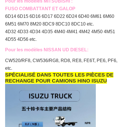
Pour les modèles MITSUBISHI :
FUSO COMBATTANT ET GALOP
6D14 6D15 6D16 6D17 6D22 6D24 6D40 6M61 6M60
6M51 6M70 8M20 8DC9 8DC10 8DC10 etc.
4D32 4D33 4D34 4D35 4M40 4M41 4M42 4M50 4M51
4D55 4D56 etc.
Pour les modèles NISSAN UD DIESEL:
CW520/RF8, CW536/RG8, RD8, RE8, FE6T, PE6, PF6,
etc.
SPÉCIALISÉ DANS TOUTES LES PIÈCES DE
RECHANGE POUR CAMIONS HINO ISUZU