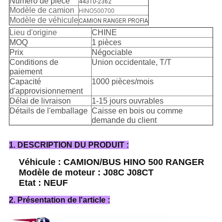
Numéro de pièce
44310-2362
Modèle de camion
HINO500700
Modèle de véhicule
CAMION RANGER PROFIA
Lieu d'origine
CHINE
MOQ
1 pièces
Prix
Négociable
Conditions de
Union occidentale, T/T
paiement
Capacité
1000 pièces/mois
d'approvisionnement
Délai de livraison
1-15 jours ouvrables
Détails de l'emballage
Caisse en bois ou comme
demande du client
1. DESCRIPTION DU PRODUIT :
Véhicule : CAMION/BUS HINO 500 RANGER
Modèle de moteur : J08C J08CT
Etat : NEUF
2. Présentation de l'article :