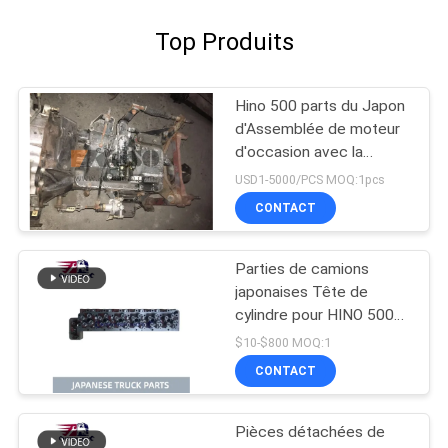
Top Produits
Hino 500 parts du Japon
d'Assemblée de moteur
d'occasion avec la
transmission pour la
USD1-5000/PCS MOQ:1pcs
bonne condition de la
CONTACT
gamme J08CT de HINO
500
Parties de camions
japonaises Tête de
cylindre pour HINO 500
RANGER J08C-UJ
$10-$800 MOQ:1
J08CT OEM 11101-
CONTACT
E0541
Pièces détachées de