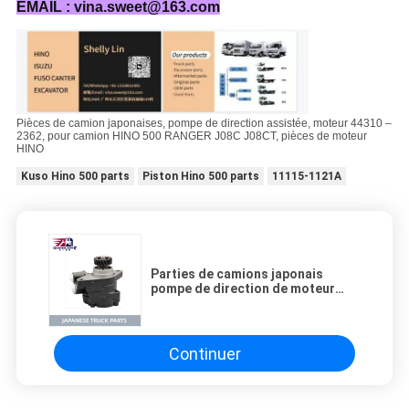
EMAIL : vina.sweet@163.com
Pièces de camion japonaises, pompe de direction assistée, moteur 44310 –
2362, pour camion HINO 500 RANGER J08C J08CT, pièces de moteur
HINO
Kuso Hino 500 parts
Piston Hino 500 parts
11115-1121A
Parties de camions japonais
pompe de direction de moteur
44310-2362 Pour HINO 500
RANGER camion J08C J08CT HINO
PARTIES MOTEUR
Continuer