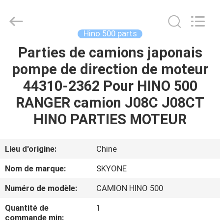
Guangzhou
Shunzheng
Technology
Co.,
Ltd.
Hino 500 parts
All
Rights
Parties de camions japonais
MAISON
Reserved.
pompe de direction de moteur
PRODUITS
44310-2362 Pour HINO 500
RANGER camion J08C J08CT
AU
HINO PARTIES MOTEUR
SUJET
DE
Lieu d'origine:
Chine
NOUS
Nom de marque:
SKYONE
Numéro de modèle:
CAMION HINO 500
VISITE
Quantité de
1
D'USINE
commande min: