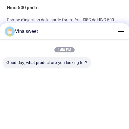
en vente
Hino 500 parts
Pompe d'injection de la garde forestière J08C de HINO 500
Hino 500 parts
Vina.sweet
Piston de Hino J08E de pièces de moteur du camion S130A-
E0101
1:58 PM
Pièces d'auto Hino d'arbre à cames de la garde forestière
J08C de HINO 500 parts
Good day, what product are you looking for?
Catégories populaires
Tous
Pièces Japonaises 
Pièces De Camion 
De Camion
De Marché Des 
Accessoires
Pièces De Rechange 
Hino 700 Parts
De Camion
Hino 500 Parts
Hino 300 Parts