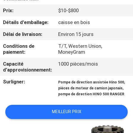
Prix:
$10-$800
CONTRÔLE
Détails d'emballage:
caisse en bois
DE
QUALITÉ
Délai de livraison:
Environ 15 jours
Conditions de
T/T, Western Union,
CONTACTEZ-
paiement:
MoneyGram
NOUS
Capacité
1000 pièces/mois
d'approvisionnement:
NOUVELLES
Surligner:
,
Pompe de direction assistée Hino 500
,
pièces de moteur de camion japonais
pompe de direction HINO 500 RANGER
DEMANDEZ
UNE
MEILLEUR PRIX
CITATION