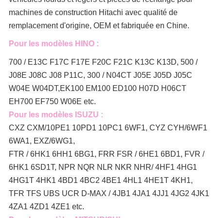
machines de construction Hitachi avec qualité de
remplacement d'origine, OEM et fabriquée en Chine.
Pour les modèles HINO :
700 / E13C F17C F17E F20C F21C K13C K13D, 500 /
J08E J08C J08 P11C, 300 / N04CT J05E J05D J05C
W04E W04DT,
EK100 EM100 ED100 H07D H06CT
EH700 EF750 W06E etc.
Pour les modèles ISUZU :
CXZ CXM/10PE1 10PD1 10PC1 6WF1, CYZ CYH/6WF1
6WA1, EXZ/6WG1,
FTR / 6HK1 6HH1 6BG1, FRR FSR / 6HE1 6BD1, FVR /
6HK1 6SD1T, NPR NQR NLR NKR NHR/ 4HF1 4HG1
4HG1T 4HK1 4BD1 4BC2 4BE1 4HL1 4HE1T 4KH1,
TFR TFS UBS UCR D-MAX / 4JB1 4JA1 4JJ1 4JG2 4JK1
4ZA1 4ZD1 4ZE1 etc.