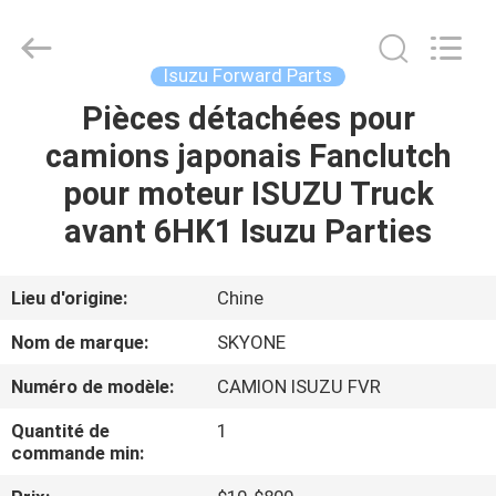
Guangzhou
Shunzheng
Technology
Co.,
Ltd.
Isuzu Forward Parts
All
Rights
Pièces détachées pour
MAISON
Reserved.
camions japonais Fanclutch
PRODUITS
pour moteur ISUZU Truck
avant 6HK1 Isuzu Parties
AU
SUJET
Lieu d'origine:
Chine
DE
Nom de marque:
SKYONE
NOUS
Numéro de modèle:
CAMION ISUZU FVR
Quantité de
1
VISITE
commande min:
D'USINE