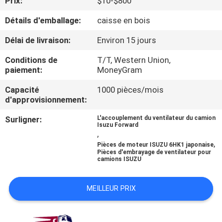
Prix:
$10-$800
Détails d'emballage:
caisse en bois
CONTRÔLE
DE
Délai de livraison:
Environ 15 jours
QUALITÉ
Conditions de
T/T, Western Union,
paiement:
MoneyGram
CONTACTEZ-
Capacité
1000 pièces/mois
d'approvisionnement:
NOUS
Surligner:
L'accouplement du ventilateur du camion
Isuzu Forward
,
NOUVELLES
,
Pièces de moteur ISUZU 6HK1 japonaise
Pièces d'embrayage de ventilateur pour
camions ISUZU
DEMANDEZ
UNE
MEILLEUR PRIX
CITATION