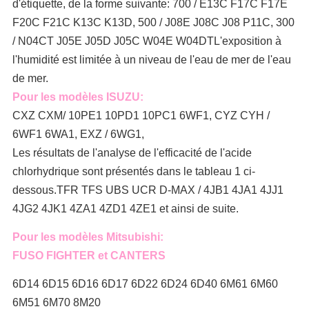
d'étiquette, de la forme suivante: 700 / E13C F17C F17E
F20C F21C K13C K13D, 500 / J08E J08C J08 P11C, 300
/ N04CT J05E J05D J05C W04E W04DT
L'exposition à
l'humidité est limitée à un niveau de l'eau de mer de l'eau
de mer.
Pour les modèles ISUZU:
CXZ CXM/ 10PE1 10PD1 10PC1 6WF1, CYZ CYH /
6WF1 6WA1, EXZ / 6WG1,
Les résultats de l'analyse de l'efficacité de l'acide
chlorhydrique sont présentés dans le tableau 1 ci-
dessous.TFR TFS UBS UCR D-MAX / 4JB1 4JA1 4JJ1
4JG2 4JK1 4ZA1 4ZD1 4ZE1 et ainsi de suite.
Pour les modèles Mitsubishi:
FUSO FIGHTER et CANTERS
6D14 6D15 6D16 6D17 6D22 6D24 6D40 6M61 6M60
6M51 6M70 8M20