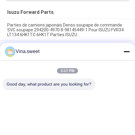
Isuzu Forward Parts
Parties de camions japonais Denso soupape de commande
SVC soupape 294200-4970 8-98145449-1 Pour ISUZU FVR34
LT134 6HK1TC 6HK1T Parties ISUZU
Rehausseur d'embrayage de 70mm 1-31800364-0 642-09008
Vina.sweet
642-09003 utilisation de marque SORL pour camion japonais
ISUZU FVR 6HK1 pièces de camion Isuzu
Turbocompresseur 8-97604975-9 GT4082KLNV Utilisation
3:17 PM
pour le camion japonais ISUZU FRR 6HK1-TC Isuzu Truck
Partie
Good day, what product are you looking for?
Catégories populaires
Tous
Pièces Japonaises 
Pièces De Camion 
De Camion
De Marché Des 
Accessoires
Pièces De Rechange 
Hino 700 Parts