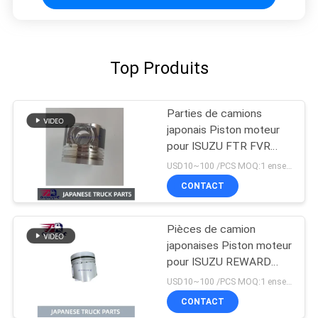
Top Produits
Parties de camions
japonais Piston moteur
pour ISUZU FTR FVR
FSR 4HK1T 8-
USD10~100 /PCS MOQ:1 ensemble
98215307-0
CONTACT
Pièces de camion
japonaises Piston moteur
pour ISUZU REWARD
NPR NKR 4BD1 4BD1T
USD10~100 /PCS MOQ:1 ensemble
OEM 5-12111242-0
CONTACT