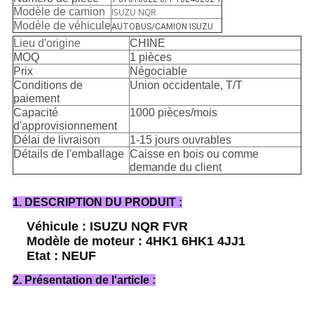
Modèle de camion
ISUZU NQR
Modèle de véhicule
AUTOBUS/CAMION ISUZU
Lieu d'origine
CHINE
MOQ
1 pièces
Prix
Négociable
Conditions de
Union occidentale, T/T
paiement
Capacité
1000 pièces/mois
d'approvisionnement
Délai de livraison
1-15 jours ouvrables
Détails de l'emballage
Caisse en bois ou comme
demande du client
1. DESCRIPTION DU PRODUIT :
Véhicule : ISUZU NQR FVR
Modèle de moteur : 4HK1 6HK1 4JJ1
Etat : NEUF
2. Présentation de l'article :