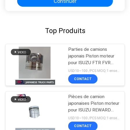
Continuer
Top Produits
Parties de camions
japonais Piston moteur
pour ISUZU FTR FVR
FSR 4HK1T 8-
USD10~100 /PCS MOQ:1 ensemble
98215307-0
CONTACT
Pièces de camion
japonaises Piston moteur
pour ISUZU REWARD
NPR NKR 4BD1 4BD1T
USD10~100 /PCS MOQ:1 ensemble
OEM 5-12111242-0
CONTACT