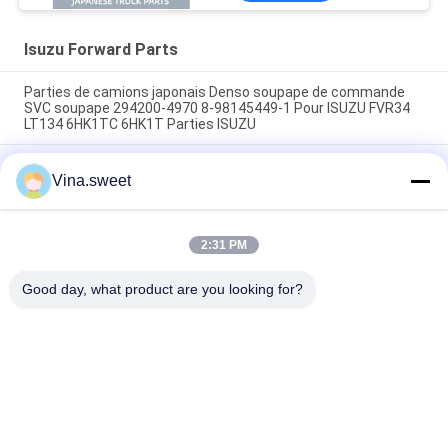
Isuzu Forward Parts
Parties de camions japonais Denso soupape de commande
SVC soupape 294200-4970 8-98145449-1 Pour ISUZU FVR34
LT134 6HK1TC 6HK1T Parties ISUZU
Rehausseur d'embrayage de 70mm 1-31800364-0 642-09008
Vina.sweet
642-09003 utilisation de marque SORL pour camion japonais
ISUZU FVR 6HK1 pièces de camion Isuzu
Turbocompresseur 8-97604975-9 GT4082KLNV Utilisation
2:31 PM
pour le camion japonais ISUZU FRR 6HK1-TC Isuzu Truck
Partie
Good day, what product are you looking for?
Catégories populaires
Tous
Pièces Japonaises 
Pièces De Camion 
De Camion
De Marché Des 
Accessoires
Pièces De Rechange 