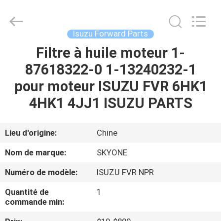
Guangzhou
Shunzheng
Technology
Co.,
Ltd.
Isuzu Forward Parts
All
Rights
Filtre à huile moteur 1-
MAISON
Reserved.
87618322-0 1-13240232-1
PRODUITS
pour moteur ISUZU FVR 6HK1
4HK1 4JJ1 ISUZU PARTS
AU
SUJET
Lieu d'origine:
Chine
DE
Nom de marque:
SKYONE
NOUS
Numéro de modèle:
ISUZU FVR NPR
Quantité de
1
VISITE
commande min:
D'USINE