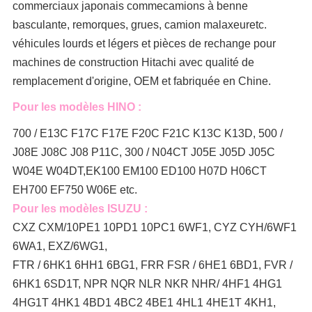
commerciaux japonais comme
camions à benne
basculante, remorques, grues, camion malaxeur
etc.
véhicules lourds et légers et pièces de rechange pour
machines de construction Hitachi avec qualité de
remplacement d'origine, OEM et fabriquée en Chine.
Pour les modèles HINO :
700 / E13C F17C F17E F20C F21C K13C K13D, 500 /
J08E J08C J08 P11C, 300 / N04CT J05E J05D J05C
W04E W04DT,
EK100 EM100 ED100 H07D H06CT
EH700 EF750 W06E etc.
Pour les modèles ISUZU :
CXZ CXM/10PE1 10PD1 10PC1 6WF1, CYZ CYH/6WF1
6WA1, EXZ/6WG1,
FTR / 6HK1 6HH1 6BG1, FRR FSR / 6HE1 6BD1, FVR /
6HK1 6SD1T, NPR NQR NLR NKR NHR/ 4HF1 4HG1
4HG1T 4HK1 4BD1 4BC2 4BE1 4HL1 4HE1T 4KH1,