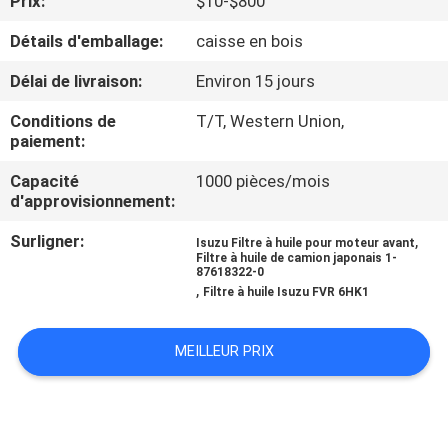
Prix:
$10-$800
Détails d'emballage:
caisse en bois
CONTRÔLE
DE
Délai de livraison:
Environ 15 jours
QUALITÉ
Conditions de
T/T, Western Union,
paiement:
CONTACTEZ-
Capacité
1000 pièces/mois
d'approvisionnement:
NOUS
Surligner:
,
Isuzu Filtre à huile pour moteur avant
Filtre à huile de camion japonais 1-
NOUVELLES
87618322-0
,
Filtre à huile Isuzu FVR 6HK1
DEMANDEZ
MEILLEUR PRIX
UNE
CITATION