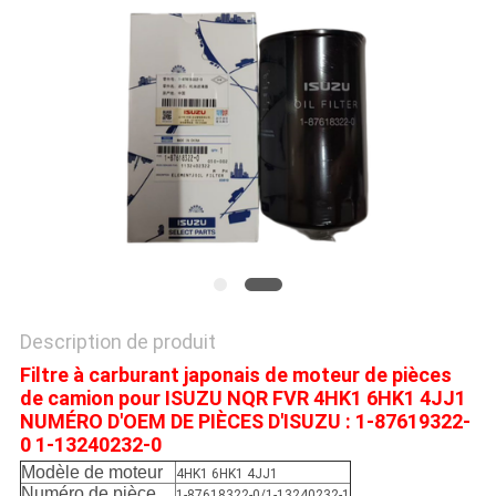
PLAN
DU
SITE
PRIVACY
POLICY
Description de produit
Filtre à carburant japonais de moteur de pièces
de camion pour ISUZU NQR FVR 4HK1 6HK1 4JJ1
NUMÉRO D'OEM DE PIÈCES D'ISUZU : 1-87619322-
0 1-13240232-0
Modèle de moteur
4HK1 6HK1 4JJ1
Numéro de pièce
1-87618322-0/1-13240232-1