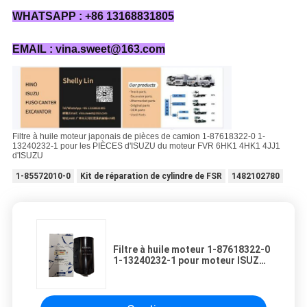
WHATSAPP : +86 13168831805
EMAIL : vina.sweet@163.com
Filtre à huile moteur japonais de pièces de camion 1-87618322-0 1-
13240232-1 pour les PIÈCES d'ISUZU du moteur FVR 6HK1 4HK1 4JJ1
d'ISUZU
1-85572010-0
Kit de réparation de cylindre de FSR
1482102780
Filtre à huile moteur 1-87618322-0
1-13240232-1 pour moteur ISUZU
FVR 6HK1 4HK1 4JJ1 ISUZU
PARTS