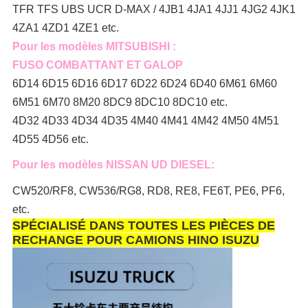
TFR TFS UBS UCR D-MAX / 4JB1 4JA1 4JJ1 4JG2 4JK1
4ZA1 4ZD1 4ZE1 etc.
Pour les modèles MITSUBISHI :
FUSO COMBATTANT ET GALOP
6D14 6D15 6D16 6D17 6D22 6D24 6D40 6M61 6M60
6M51 6M70 8M20 8DC9 8DC10 8DC10 etc.
4D32 4D33 4D34 4D35 4M40 4M41 4M42 4M50 4M51
4D55 4D56 etc.
Pour les modèles NISSAN UD DIESEL:
CW520/RF8, CW536/RG8, RD8, RE8, FE6T, PE6, PF6,
etc.
SPÉCIALISÉ DANS TOUTES LES PIÈCES DE
RECHANGE POUR CAMIONS HINO ISUZU