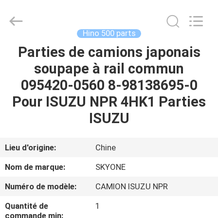
Guangzhou
Shunzheng
Technology
Co.,
Ltd.
Hino 500 parts
All
Rights
Parties de camions japonais
MAISON
Reserved.
soupape à rail commun
PRODUITS
095420-0560 8-98138695-0
Pour ISUZU NPR 4HK1 Parties
AU
ISUZU
SUJET
DE
Lieu d'origine:
Chine
NOUS
Nom de marque:
SKYONE
Numéro de modèle:
CAMION ISUZU NPR
VISITE
Quantité de
1
D'USINE
commande min: