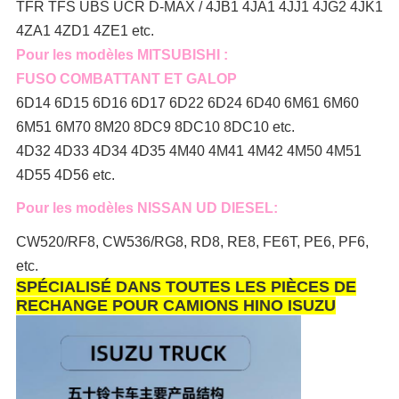
TFR TFS UBS UCR D-MAX / 4JB1 4JA1 4JJ1 4JG2 4JK1
4ZA1 4ZD1 4ZE1 etc.
Pour les modèles MITSUBISHI :
FUSO COMBATTANT ET GALOP
6D14 6D15 6D16 6D17 6D22 6D24 6D40 6M61 6M60
6M51 6M70 8M20 8DC9 8DC10 8DC10 etc.
4D32 4D33 4D34 4D35 4M40 4M41 4M42 4M50 4M51
4D55 4D56 etc.
Pour les modèles NISSAN UD DIESEL:
CW520/RF8, CW536/RG8, RD8, RE8, FE6T, PE6, PF6,
etc.
SPÉCIALISÉ DANS TOUTES LES PIÈCES DE
RECHANGE POUR CAMIONS HINO ISUZU