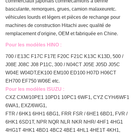
commerciaux japonais comme
camions à benne
basculante, remorques, grues, camion malaxeur
etc.
véhicules lourds et légers et pièces de rechange pour
machines de construction Hitachi avec qualité de
remplacement d'origine, OEM et fabriquée en Chine.
Pour les modèles HINO :
700 / E13C F17C F17E F20C F21C K13C K13D, 500 /
J08E J08C J08 P11C, 300 / N04CT J05E J05D J05C
W04E W04DT,
EK100 EM100 ED100 H07D H06CT
EH700 EF750 W06E etc.
Pour les modèles ISUZU :
CXZ CXM/10PE1 10PD1 10PC1 6WF1, CYZ CYH/6WF1
6WA1, EXZ/6WG1,
FTR / 6HK1 6HH1 6BG1, FRR FSR / 6HE1 6BD1, FVR /
6HK1 6SD1T, NPR NQR NLR NKR NHR/ 4HF1 4HG1
4HG1T 4HK1 4BD1 4BC2 4BE1 4HL1 4HE1T 4KH1,