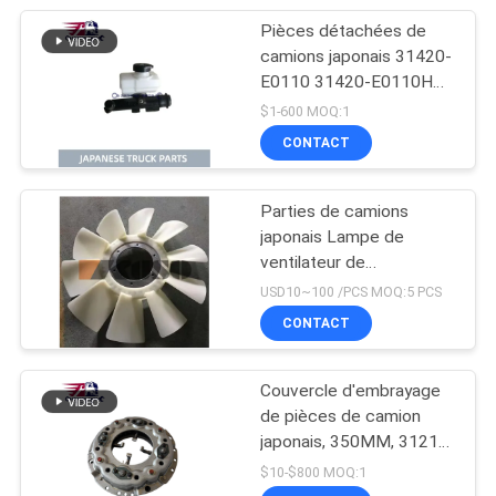
Pièces détachées de
camions japonais 31420-
E0110 31420-E0110HP
Bouteille principale
$1-600 MOQ:1
d'embrayage pour HINO
CONTACT
500 J08E
Parties de camions
japonais Lampe de
ventilateur de
refroidissement du
USD10~100 /PCS MOQ:5 PCS
moteur Pour HINO 500
CONTACT
RANGER J08E EURO 4
10 lames
Couvercle d'embrayage
de pièces de camion
japonais, 350MM, 31210
– 2621 HNC540, pour
$10-$800 MOQ:1
camion HINO 500