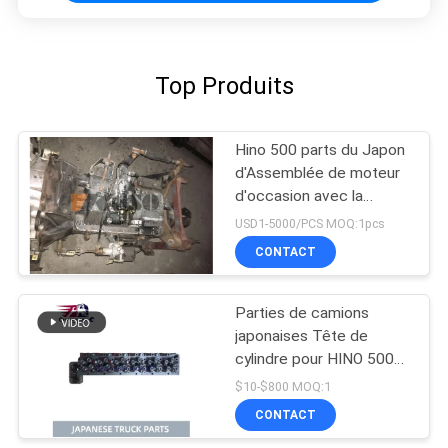
Top Produits
Hino 500 parts du Japon
d'Assemblée de moteur
d'occasion avec la
transmission pour la
USD1-5000/PCS MOQ:1pcs
bonne condition de la
CONTACT
gamme J08CT de HINO
500
Parties de camions
japonaises Tête de
cylindre pour HINO 500
RANGER J08C-UJ
$10-$800 MOQ:1
J08CT OEM 11101-
CONTACT
E0541