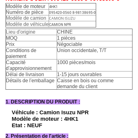
Modèle de moteur
4HK1
Numéro de pièce
095420-0560 8-98138695-0
Modèle de camion
CAMION ISUZU
Modèle de véhicule
CAMION NPR
Lieu d'origine
CHINE
MOQ
1 pièces
Prix
Négociable
Conditions de
Union occidentale, T/T
paiement
Capacité
1000 pièces/mois
d'approvisionnement
Délai de livraison
1-15 jours ouvrables
Détails de l'emballage
Caisse en bois ou comme
demande du client
1. DESCRIPTION DU PRODUIT :
Véhicule : Camion Isuzu NPR
Modèle de moteur : 4HK1
Etat : NEUF
2. Présentation de l'article :