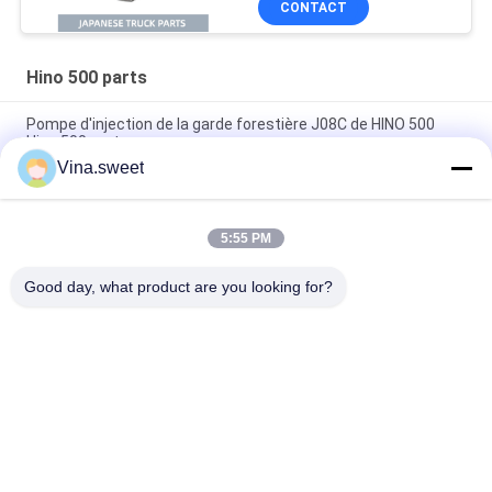
CONTACT
RANGER J08C J08CT,
pièces de moteur Isuzu
en vente
Hino 500 parts
Pompe d'injection de la garde forestière J08C de HINO 500
Hino 500 parts
Vina.sweet
Piston de Hino J08E de pièces de moteur du camion S130A-
E0101
5:55 PM
Pièces d'auto Hino d'arbre à cames de la garde forestière
J08C de HINO 500 parts
Good day, what product are you looking for?
Catégories populaires
Tous
Pièces Japonaises 
Pièces De Camion 
De Camion
De Marché Des 
Accessoires
Pièces De Rechange 
Hino 700 Parts
De Camion