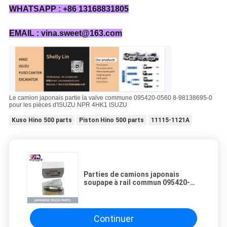
WHATSAPP : +86 13168831805
EMAIL : vina.sweet@163.com
Le camion japonais partie la valve commune 095420-0560 8-98138695-0
pour les pièces d'ISUZU NPR 4HK1 ISUZU
Kuso Hino 500 parts
Piston Hino 500 parts
11115-1121A
Parties de camions japonais
soupape à rail commun 095420-
0560 8-98138695-0 Pour ISUZU
NPR 4HK1 Parties ISUZU
Continuer