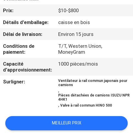
Prix:
$10-$800
CONTRÔLE
Détails d'emballage:
caisse en bois
DE
QUALITÉ
Délai de livraison:
Environ 15 jours
Conditions de
T/T, Western Union,
CONTACTEZ-
paiement:
MoneyGram
NOUS
Capacité
1000 pièces/mois
d'approvisionnement:
NOUVELLES
Surligner:
Ventilateur à rail commun japonais pour
camions
,
Pièces détachées de camions ISUZU NPR
DEMANDEZ
4HK1
,
Valve à rail commun HINO 500
UNE
CITATION
MEILLEUR PRIX