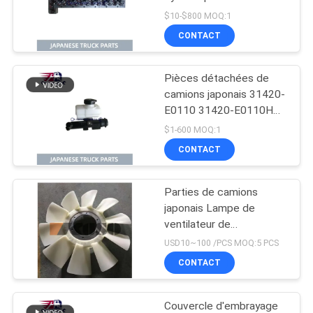
RANGER J08C-UJ
$10-$800 MOQ:1
J08CT OEM 11101-
CONTACT
E0541
Pièces détachées de
camions japonais 31420-
E0110 31420-E0110HP
Bouteille principale
$1-600 MOQ:1
d'embrayage pour HINO
CONTACT
500 J08E
Parties de camions
japonais Lampe de
ventilateur de
refroidissement du
USD10~100 /PCS MOQ:5 PCS
moteur Pour HINO 500
CONTACT
RANGER J08E EURO 4
10 lames
Couvercle d'embrayage