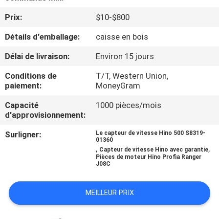
Prix:
$10-$800
CONTRÔLE
Détails d'emballage:
caisse en bois
DE
QUALITÉ
Délai de livraison:
Environ 15 jours
Conditions de
T/T, Western Union,
CONTACTEZ-
paiement:
MoneyGram
NOUS
Capacité
1000 pièces/mois
d'approvisionnement:
NOUVELLES
Surligner:
Le capteur de vitesse Hino 500 S8319-
01360
,
,
Capteur de vitesse Hino avec garantie
Pièces de moteur Hino Profia Ranger
DEMANDEZ
J08C
UNE
MEILLEUR PRIX
CITATION