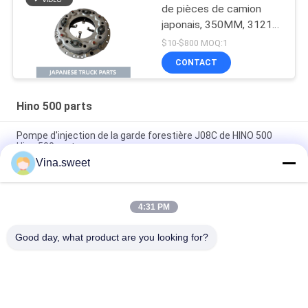
de pièces de camion
japonais, 350MM, 31210
– 2621 HNC540, pour
$10-$800 MOQ:1
camion HINO 500
CONTACT
RANGER J08C J08CT,
pièces de moteur Isuzu
en vente
Hino 500 parts
Pompe d'injection de la garde forestière J08C de HINO 500
Hino 500 parts
Vina.sweet
Piston de Hino J08E de pièces de moteur du camion S130A-
E0101
4:31 PM
Pièces d'auto Hino d'arbre à cames de la garde forestière
J08C de HINO 500 parts
Good day, what product are you looking for?
Catégories populaires
Tous
Pièces Japonaises 
Pièces De Camion 