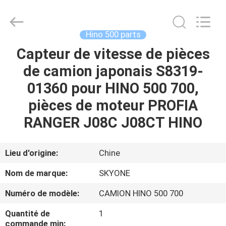
Guangzhou
Shunzheng
Technology
Co.,
Ltd.
Hino 500 parts
All
Rights
Capteur de vitesse de pièces
MAISON
Reserved.
de camion japonais S8319-
PRODUITS
01360 pour HINO 500 700,
pièces de moteur PROFIA
AU
RANGER J08C J08CT HINO
SUJET
DE
Lieu d'origine:
Chine
NOUS
Nom de marque:
SKYONE
Numéro de modèle:
CAMION HINO 500 700
VISITE
Quantité de
1
D'USINE
commande min: