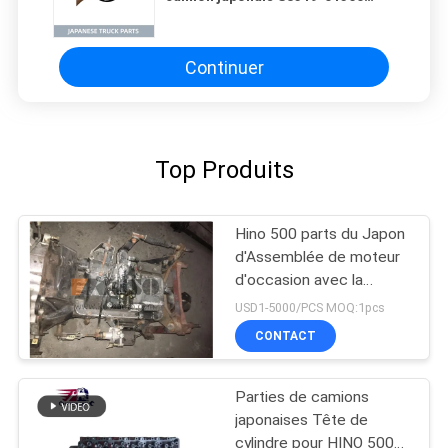
pour HINO 500 700, pièces de
moteur PROFIA RANGER J08C
J08CT HINO
Continuer
Top Produits
Hino 500 parts du Japon
d'Assemblée de moteur
d'occasion avec la
transmission pour la
USD1-5000/PCS MOQ:1pcs
bonne condition de la
CONTACT
gamme J08CT de HINO
500
Parties de camions
japonaises Tête de
cylindre pour HINO 500