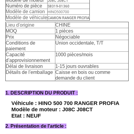
Modèle de moteur
J08C J08CT
Numéro de pièce
S8319-01360
Modèle de camion
HINO500700
Modèle de véhicule
CAMION RANGER PROFIA
Lieu d'origine
CHINE
MOQ
1 pièces
Prix
Négociable
Conditions de
Union occidentale, T/T
paiement
Capacité
1000 pièces/mois
d'approvisionnement
Délai de livraison
1-15 jours ouvrables
Détails de l'emballage
Caisse en bois ou comme
demande du client
1. DESCRIPTION DU PRODUIT :
Véhicule : HINO 500 700 RANGER PROFIA
Modèle de moteur : J08C J08CT
Etat : NEUF
2. Présentation de l'article :