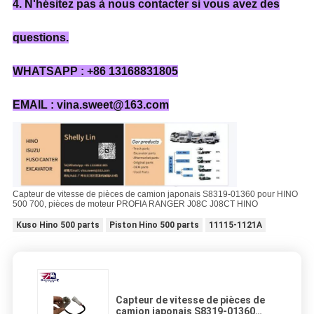
4. N'hésitez pas à nous contacter si vous avez des
questions.
WHATSAPP : +86 13168831805
EMAIL : vina.sweet@163.com
Capteur de vitesse de pièces de camion japonais S8319-01360 pour HINO
500 700, pièces de moteur PROFIA RANGER J08C J08CT HINO
Kuso Hino 500 parts
Piston Hino 500 parts
11115-1121A
Capteur de vitesse de pièces de
camion japonais S8319-01360