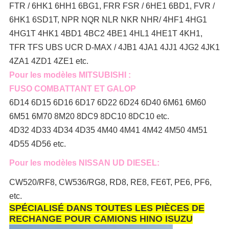
FTR / 6HK1 6HH1 6BG1, FRR FSR / 6HE1 6BD1, FVR /
6HK1 6SD1T, NPR NQR NLR NKR NHR/ 4HF1 4HG1
4HG1T 4HK1 4BD1 4BC2 4BE1 4HL1 4HE1T 4KH1,
TFR TFS UBS UCR D-MAX / 4JB1 4JA1 4JJ1 4JG2 4JK1
4ZA1 4ZD1 4ZE1 etc.
Pour les modèles MITSUBISHI :
FUSO COMBATTANT ET GALOP
6D14 6D15 6D16 6D17 6D22 6D24 6D40 6M61 6M60
6M51 6M70 8M20 8DC9 8DC10 8DC10 etc.
4D32 4D33 4D34 4D35 4M40 4M41 4M42 4M50 4M51
4D55 4D56 etc.
Pour les modèles NISSAN UD DIESEL:
CW520/RF8, CW536/RG8, RD8, RE8, FE6T, PE6, PF6,
etc.
SPÉCIALISÉ DANS TOUTES LES PIÈCES DE
RECHANGE POUR CAMIONS HINO ISUZU