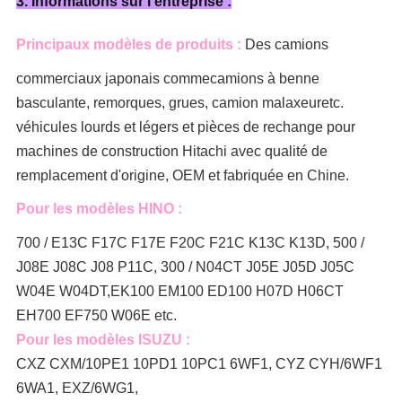
3. Informations sur l'entreprise :
Principaux modèles de produits :
Des camions
commerciaux japonais comme
camions à benne
basculante, remorques, grues, camion malaxeur
etc.
véhicules lourds et légers et pièces de rechange pour
machines de construction Hitachi avec qualité de
remplacement d'origine, OEM et fabriquée en Chine.
Pour les modèles HINO :
700 / E13C F17C F17E F20C F21C K13C K13D, 500 /
J08E J08C J08 P11C, 300 / N04CT J05E J05D J05C
W04E W04DT,
EK100 EM100 ED100 H07D H06CT
EH700 EF750 W06E etc.
Pour les modèles ISUZU :
CXZ CXM/10PE1 10PD1 10PC1 6WF1, CYZ CYH/6WF1
6WA1, EXZ/6WG1,