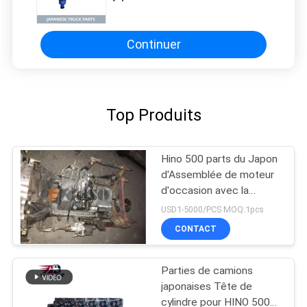
98228106-0 pour ISUZU CYZ FVZ
FVM 6WG1 ISUZU PARTS
Continuer
Top Produits
Hino 500 parts du Japon
d'Assemblée de moteur
d'occasion avec la
transmission pour la
USD1-5000/PCS MOQ:1pcs
bonne condition de la
CONTACT
gamme J08CT de HINO
500
Parties de camions
japonaises Tête de
cylindre pour HINO 500