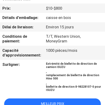
Prix:
$10-$800
CONTRÔLE
Détails d'emballage:
caisse en bois
DE
QUALITÉ
Délai de livraison:
Environ 15 jours
Conditions de
T/T, Western Union,
CONTACTEZ-
paiement:
MoneyGram
NOUS
Capacité
1000 pièces/mois
d'approvisionnement:
NOUVELLES
Surligner:
Extrémité de biellette de direction de
camion ISUZU
,
remplacement de biellette de direction
DEMANDEZ
Hino 500
,
UNE
biellette de direction 8-98228107-0 pour
ISUZU
CITATION
MEILLEUR PRIX