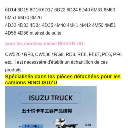
6D14 6D15 6D16 6D17 6D22 6D24 6D40 6M61 6M60
6M51 6M70 8M20
4D32 4D33 4D34 4D35 4M40 4M41 4M42 4M50 4M51
4D55 4D56 et ainsi de suite
pour les modèles diesel NISSAN UD:
CW520 / RF8, CW536 / RG8, RD8, RE8, FE6T, PE6, PF6
etc. Il est nécessaire d'établir un échantillon de ces
produits.
Spécialisée dans les pièces détachées pour les
camions HINO ISUZU