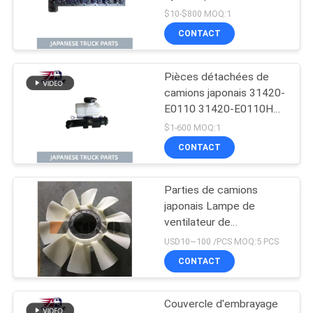
RANGER J08C-UJ
$10-$800 MOQ:1
J08CT OEM 11101-
CONTACT
E0541
Pièces détachées de
camions japonais 31420-
E0110 31420-E0110HP
Bouteille principale
$1-600 MOQ:1
d'embrayage pour HINO
CONTACT
500 J08E
Parties de camions
japonais Lampe de
ventilateur de
refroidissement du
USD10~100 /PCS MOQ:5 PCS
moteur Pour HINO 500
CONTACT
RANGER J08E EURO 4
10 lames
Couvercle d'embrayage