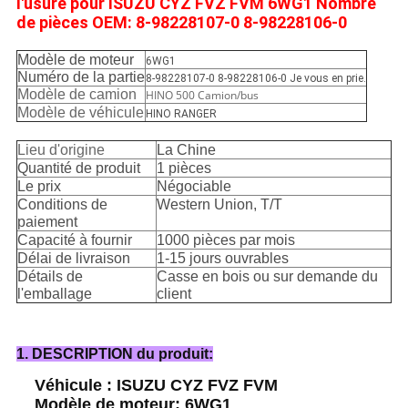
l'usure pour ISUZU CYZ FVZ FVM 6WG1 Nombre
de pièces OEM: 8-98228107-0 8-98228106-0
Modèle de moteur
6WG1
Numéro de la partie
8-98228107-0 8-98228106-0 Je vous en prie.
Modèle de camion
HINO 500 Camion/bus
Modèle de véhicule
HINO RANGER
Lieu d'origine
La Chine
Quantité de produit
1 pièces
Le prix
Négociable
Conditions de
Western Union, T/T
paiement
Capacité à fournir
1000 pièces par mois
Délai de livraison
1-15 jours ouvrables
Détails de
Casse en bois ou sur demande du
l'emballage
client
1. DESCRIPTION du produit:
Véhicule : ISUZU CYZ FVZ FVM
Modèle de moteur: 6WG1