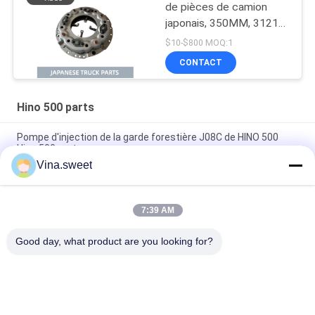
de pièces de camion
japonais, 350MM, 31210
– 2621 HNC540, pour
$10-$800 MOQ:1
camion HINO 500
CONTACT
RANGER J08C J08CT,
pièces de moteur Isuzu
en vente
Hino 500 parts
Pompe d'injection de la garde forestière J08C de HINO 500
Hino 500 parts
Vina.sweet
Piston de Hino J08E de pièces de moteur du camion S130A-
E0101
7:39 AM
Pièces d'auto Hino d'arbre à cames de la garde forestière
J08C de HINO 500 parts
Good day, what product are you looking for?
Catégories populaires
Tous
Pièces Japonaises 
Pièces De Camion 