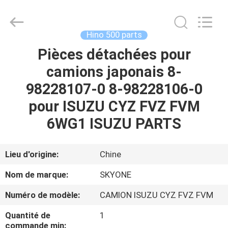
Guangzhou
Shunzheng
Technology
Co.,
Ltd.
Hino 500 parts
All
Rights
Pièces détachées pour
MAISON
Reserved.
camions japonais 8-
PRODUITS
98228107-0 8-98228106-0
pour ISUZU CYZ FVZ FVM
AU
6WG1 ISUZU PARTS
SUJET
DE
Lieu d'origine:
Chine
NOUS
Nom de marque:
SKYONE
Numéro de modèle:
CAMION ISUZU CYZ FVZ FVM
VISITE
Quantité de
1
D'USINE
commande min: