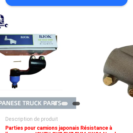
PLAN
DU
SITE
PRIVACY
POLICY
Description de produit
Parties pour camions japonais Résistance à