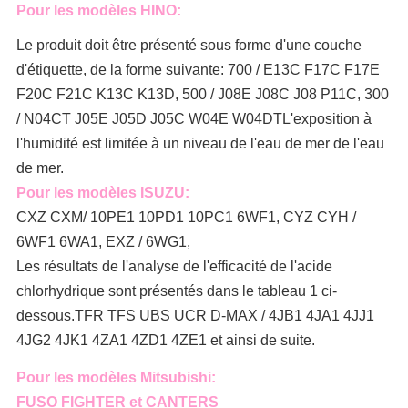
Pour les modèles HINO:
Le produit doit être présenté sous forme d'une couche
d'étiquette, de la forme suivante: 700 / E13C F17C F17E
F20C F21C K13C K13D, 500 / J08E J08C J08 P11C, 300
/ N04CT J05E J05D J05C W04E W04DT
L'exposition à
l'humidité est limitée à un niveau de l'eau de mer de l'eau
de mer.
Pour les modèles ISUZU:
CXZ CXM/ 10PE1 10PD1 10PC1 6WF1, CYZ CYH /
6WF1 6WA1, EXZ / 6WG1,
Les résultats de l'analyse de l'efficacité de l'acide
chlorhydrique sont présentés dans le tableau 1 ci-
dessous.TFR TFS UBS UCR D-MAX / 4JB1 4JA1 4JJ1
4JG2 4JK1 4ZA1 4ZD1 4ZE1 et ainsi de suite.
Pour les modèles Mitsubishi:
FUSO FIGHTER et CANTERS