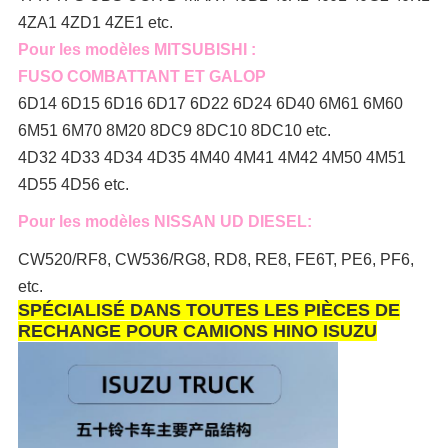
4ZA1 4ZD1 4ZE1 etc.
Pour les modèles MITSUBISHI :
FUSO COMBATTANT ET GALOP
6D14 6D15 6D16 6D17 6D22 6D24 6D40 6M61 6M60
6M51 6M70 8M20 8DC9 8DC10 8DC10 etc.
4D32 4D33 4D34 4D35 4M40 4M41 4M42 4M50 4M51
4D55 4D56 etc.
Pour les modèles NISSAN UD DIESEL:
CW520/RF8, CW536/RG8, RD8, RE8, FE6T, PE6, PF6,
etc.
SPÉCIALISÉ DANS TOUTES LES PIÈCES DE
RECHANGE POUR CAMIONS HINO ISUZU