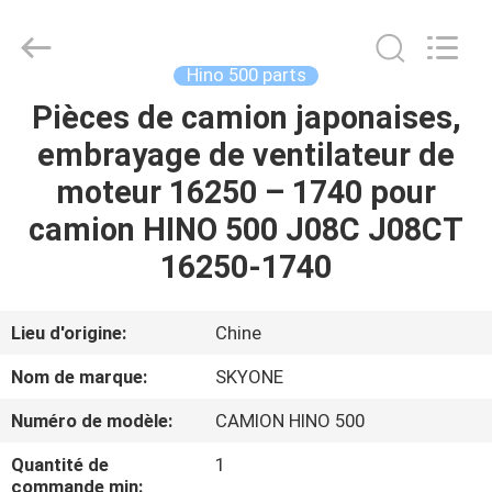
Guangzhou
Shunzheng
Technology
Co.,
Ltd.
Hino 500 parts
All
Rights
Pièces de camion japonaises,
MAISON
Reserved.
embrayage de ventilateur de
PRODUITS
moteur 16250 – 1740 pour
camion HINO 500 J08C J08CT
AU
16250-1740
SUJET
DE
Lieu d'origine:
Chine
NOUS
Nom de marque:
SKYONE
Numéro de modèle:
CAMION HINO 500
VISITE
Quantité de
1
D'USINE
commande min: