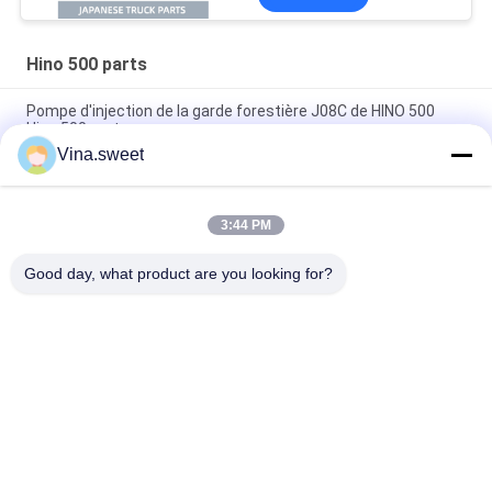
RANGER J08C J08CT,
pièces de moteur Isuzu
en vente
Hino 500 parts
Pompe d'injection de la garde forestière J08C de HINO 500
Hino 500 parts
Vina.sweet
Piston de Hino J08E de pièces de moteur du camion S130A-
E0101
3:44 PM
Pièces d'auto Hino d'arbre à cames de la garde forestière
J08C de HINO 500 parts
Good day, what product are you looking for?
Catégories populaires
Tous
Pièces Japonaises 
Pièces De Camion 
De Camion
De Marché Des 
Accessoires
Pièces De Rechange 
Hino 700 Parts
De Camion