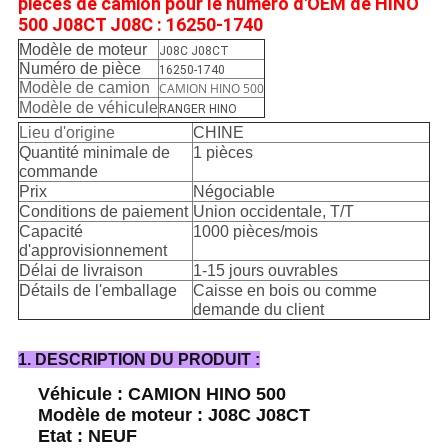
pièces de camion pour le numéro d'OEM de HINO
500 J08CT J08C : 16250-1740
Modèle de moteur
J08C J08CT
Numéro de pièce
16250-1740
Modèle de camion
CAMION HINO 500
Modèle de véhicule
RANGER HINO
Lieu d'origine
CHINE
Quantité minimale de
1 pièces
commande
Prix
Négociable
Conditions de paiement
Union occidentale, T/T
Capacité
1000 pièces/mois
d'approvisionnement
Délai de livraison
1-15 jours ouvrables
Détails de l'emballage
Caisse en bois ou comme
demande du client
1. DESCRIPTION DU PRODUIT :
Véhicule : CAMION HINO 500
Modèle de moteur : J08C J08CT
Etat : NEUF