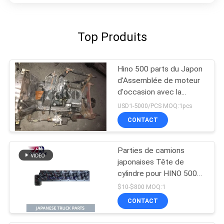
Top Produits
Hino 500 parts du Japon
d'Assemblée de moteur
d'occasion avec la
transmission pour la
USD1-5000/PCS MOQ:1pcs
bonne condition de la
CONTACT
gamme J08CT de HINO
500
Parties de camions
japonaises Tête de
cylindre pour HINO 500
RANGER J08C-UJ
$10-$800 MOQ:1
J08CT OEM 11101-
CONTACT
E0541