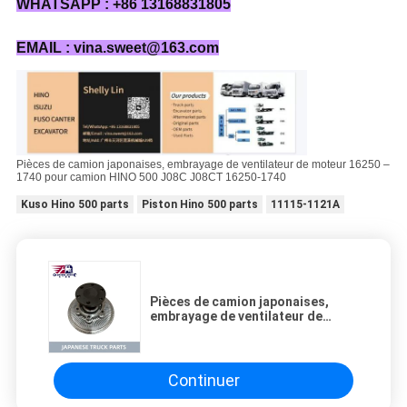
WHATSAPP : +86 13168831805
EMAIL : vina.sweet@163.com
Pièces de camion japonaises, embrayage de ventilateur de moteur 16250 –
1740 pour camion HINO 500 J08C J08CT 16250-1740
Kuso Hino 500 parts
Piston Hino 500 parts
11115-1121A
Pièces de camion japonaises,
embrayage de ventilateur de
moteur 16250 – 1740 pour camion
HINO 500 J08C J08CT 16250-1740
Continuer