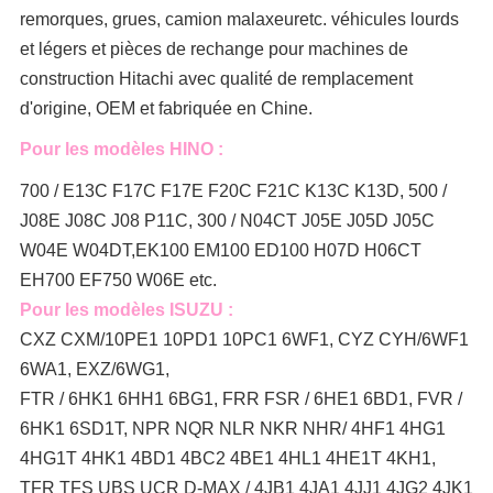
remorques, grues, camion malaxeur
etc. véhicules lourds
et légers et pièces de rechange pour machines de
construction Hitachi avec qualité de remplacement
d'origine, OEM et fabriquée en Chine.
Pour les modèles HINO :
700 / E13C F17C F17E F20C F21C K13C K13D, 500 /
J08E J08C J08 P11C, 300 / N04CT J05E J05D J05C
W04E W04DT,
EK100 EM100 ED100 H07D H06CT
EH700 EF750 W06E etc.
Pour les modèles ISUZU :
CXZ CXM/10PE1 10PD1 10PC1 6WF1, CYZ CYH/6WF1
6WA1, EXZ/6WG1,
FTR / 6HK1 6HH1 6BG1, FRR FSR / 6HE1 6BD1, FVR /
6HK1 6SD1T, NPR NQR NLR NKR NHR/ 4HF1 4HG1
4HG1T 4HK1 4BD1 4BC2 4BE1 4HL1 4HE1T 4KH1,
TFR TFS UBS UCR D-MAX / 4JB1 4JA1 4JJ1 4JG2 4JK1