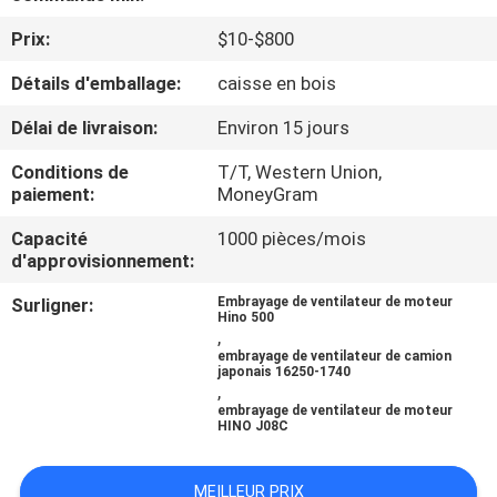
Prix:
$10-$800
CONTRÔLE
Détails d'emballage:
caisse en bois
DE
QUALITÉ
Délai de livraison:
Environ 15 jours
Conditions de
T/T, Western Union,
CONTACTEZ-
paiement:
MoneyGram
NOUS
Capacité
1000 pièces/mois
d'approvisionnement:
NOUVELLES
Surligner:
Embrayage de ventilateur de moteur
Hino 500
,
embrayage de ventilateur de camion
DEMANDEZ
japonais 16250-1740
,
UNE
embrayage de ventilateur de moteur
HINO J08C
CITATION
MEILLEUR PRIX