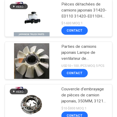
Pièces détachées de
camions japonais 31420-
E0110 31420-E0110HP
Bouteille principale
$1-600 MOQ:1
d'embrayage pour HINO
CONTACT
500 J08E
Parties de camions
japonais Lampe de
ventilateur de
refroidissement du
USD10~100 /PCS MOQ:5 PCS
moteur Pour HINO 500
CONTACT
RANGER J08E EURO 4
10 lames
Couvercle d'embrayage
de pièces de camion
japonais, 350MM, 31210
– 2621 HNC540, pour
$10-$800 MOQ:1
camion HINO 500
CONTACT