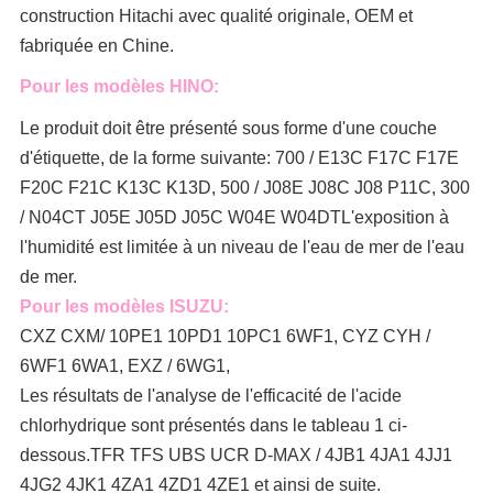
construction Hitachi avec qualité originale, OEM et
fabriquée en Chine.
Pour les modèles HINO:
Le produit doit être présenté sous forme d'une couche
d'étiquette, de la forme suivante: 700 / E13C F17C F17E
F20C F21C K13C K13D, 500 / J08E J08C J08 P11C, 300
/ N04CT J05E J05D J05C W04E W04DT
L'exposition à
l'humidité est limitée à un niveau de l'eau de mer de l'eau
de mer.
Pour les modèles ISUZU:
CXZ CXM/ 10PE1 10PD1 10PC1 6WF1, CYZ CYH /
6WF1 6WA1, EXZ / 6WG1,
Les résultats de l'analyse de l'efficacité de l'acide
chlorhydrique sont présentés dans le tableau 1 ci-
dessous.TFR TFS UBS UCR D-MAX / 4JB1 4JA1 4JJ1
4JG2 4JK1 4ZA1 4ZD1 4ZE1 et ainsi de suite.