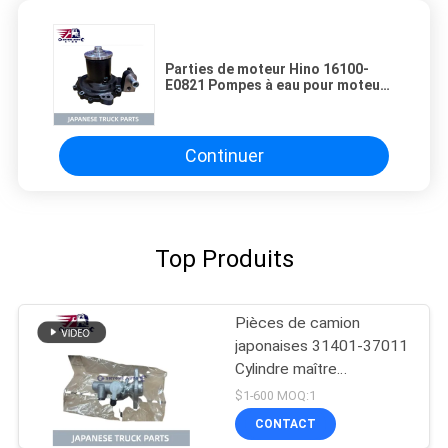
Parties de moteur Hino 16100-
E0821 Pompes à eau pour moteur
HINO 300 500 TRUCK J05ET J05E
16100-E0821
Continuer
Top Produits
Pièces de camion
japonaises 31401-37011
Cylindre maître
d'embrayage pour HINO
$1-600 MOQ:1
300 N04C
CONTACT