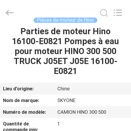
Guangzhou
Shunzheng
Technology
Co.,
Ltd.
Pièces de moteur de Hino
All
Rights
Parties de moteur Hino
MAISON
Reserved.
16100-E0821 Pompes à eau
PRODUITS
pour moteur HINO 300 500
TRUCK J05ET J05E 16100-
AU
E0821
SUJET
DE
Lieu d'origine:
Chine
NOUS
Nom de marque:
SKYONE
Numéro de modèle:
CAMION HINO 300 500
VISITE
Quantité de
1
D'USINE
commande min: