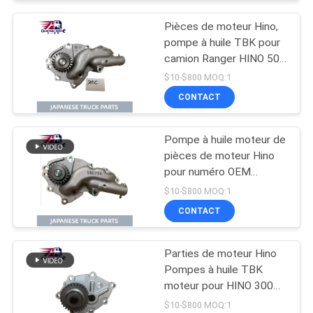
Pièces de moteur Hino,
pompe à huile TBK pour
camion Ranger HINO 500
J08C J08CT, numéro
$10-$800 MOQ:1
OEM L260-0080S
CONTACT
Pompe à huile moteur de
pièces de moteur Hino
pour numéro OEM
15110-2150 de camion
$10-$800 MOQ:1
Ranger HINO 500 J08E
CONTACT
J08ET
Parties de moteur Hino
Pompes à huile TBK
moteur pour HINO 300
N04C N04CT DURTO
$10-$800 MOQ:1