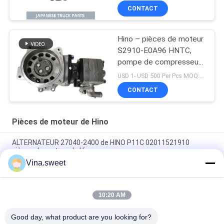
DYNA camion numéro
CONTACT
OEM L260-0050S
Hino – pièces de moteur
S2910-E0A96 HNTC,
pompe de compresseur
d'air flambant neuve pour
USD 1- USD 500 Per Pcs MOQ:1 PIÈCES
HINO 500 FC7J FG FD7J
CONTACT
J07E J05E
Pièces de moteur de Hino
ALTERNATEUR 27040-2400 de HINO P11C 02011521910
pièces de moteur de Hino
Vina.sweet
Cylindre de frein de frein de HINO H07C pour le camion de
tracteur de HINO
10:20 AM
45420-1600 45430-1600 pièces de moteur de Hino de BOULON
de HUB
Good day, what product are you looking for?