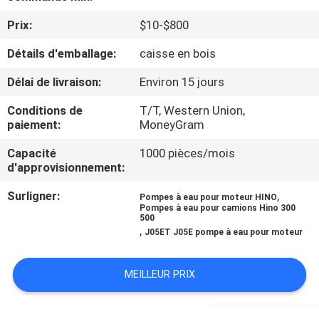
Prix:
$10-$800
CONTRÔLE
Détails d'emballage:
caisse en bois
DE
QUALITÉ
Délai de livraison:
Environ 15 jours
Conditions de
T/T, Western Union,
CONTACTEZ-
paiement:
MoneyGram
NOUS
Capacité
1000 pièces/mois
d'approvisionnement:
NOUVELLES
Surligner:
,
Pompes à eau pour moteur HINO
Pompes à eau pour camions Hino 300
500
,
J05ET J05E pompe à eau pour moteur
DEMANDEZ
UNE
MEILLEUR PRIX
CITATION