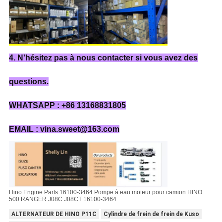
4. N'hésitez pas à nous contacter si vous avez des
questions.
WHATSAPP : +86 13168831805
EMAIL : vina.sweet@163.com
Hino Engine Parts 16100-3464 Pompe à eau moteur pour camion HINO
500 RANGER J08C J08CT 16100-3464
ALTERNATEUR DE HINO P11C
Cylindre de frein de frein de Kuso