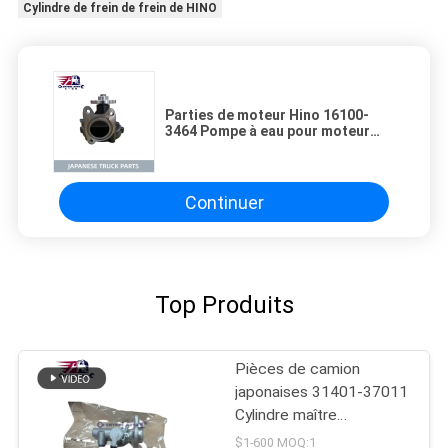
Cylindre de frein de frein de HINO
Parties de moteur Hino 16100-
3464 Pompe à eau pour moteur
HINO 500 RANGER TRUCK J08C
J08CT 16100-3464
Continuer
Top Produits
Pièces de camion
japonaises 31401-37011
Cylindre maître
d'embrayage pour HINO
$1-600 MOQ:1