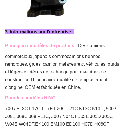
3. Informations sur l'entreprise :
Principaux modèles de produits :
Des camions
commerciaux japonais comme
camions bennes,
remorques, grues, camion malaxeur
etc. véhicules lourds
et légers et pièces de rechange pour machines de
construction Hitachi avec qualité de remplacement
d'origine, OEM et fabriquée en Chine.
Pour les modèles HINO :
700 / E13C F17C F17E F20C F21C K13C K13D, 500 /
J08E J08C J08 P11C, 300 / N04CT J05E J05D J05C
W04E W04DT,
EK100 EM100 ED100 H07D H06CT