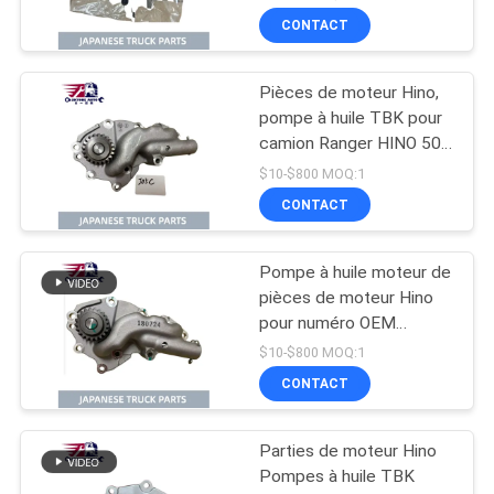
300 N04C
CONTACT
Pièces de moteur Hino,
pompe à huile TBK pour
camion Ranger HINO 500
J08C J08CT, numéro
$10-$800 MOQ:1
OEM L260-0080S
CONTACT
Pompe à huile moteur de
pièces de moteur Hino
pour numéro OEM
15110-2150 de camion
$10-$800 MOQ:1
Ranger HINO 500 J08E
CONTACT
J08ET
Parties de moteur Hino
Pompes à huile TBK