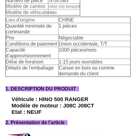
Numéro de pièce
16100-3464
Modèle de camion
HINO 500 RANGER
Modèle de véhicule
HINO
Lieu d'origine
CHINE
Quantité minimale de
1 pièces
commande
Prix
Négociable
Conditions de paiement
Union occidentale, T/T
Capacité
1000 pièces/mois
d'approvisionnement
Délai de livraison
1-15 jours ouvrables
Détails de l'emballage
Caisse en bois ou comme
demande du client
1. DESCRIPTION DU PRODUIT :
Véhicule : HINO 500 RANGER
Modèle de moteur : J08C J08CT
Etat : NEUF
2. Présentation de l'article :