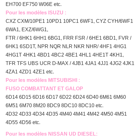
EH700 EF750 W06E etc.
Pour les modèles ISUZU :
CXZ CXM/10PE1 10PD1 10PC1 6WF1, CYZ CYH/6WF1
6WA1, EXZ/6WG1,
FTR / 6HK1 6HH1 6BG1, FRR FSR / 6HE1 6BD1, FVR /
6HK1 6SD1T, NPR NQR NLR NKR NHR/ 4HF1 4HG1
4HG1T 4HK1 4BD1 4BC2 4BE1 4HL1 4HE1T 4KH1,
TFR TFS UBS UCR D-MAX / 4JB1 4JA1 4JJ1 4JG2 4JK1
4ZA1 4ZD1 4ZE1 etc.
Pour les modèles MITSUBISHI :
FUSO COMBATTANT ET GALOP
6D14 6D15 6D16 6D17 6D22 6D24 6D40 6M61 6M60
6M51 6M70 8M20 8DC9 8DC10 8DC10 etc.
4D32 4D33 4D34 4D35 4M40 4M41 4M42 4M50 4M51
4D55 4D56 etc.
Pour les modèles NISSAN UD DIESEL: