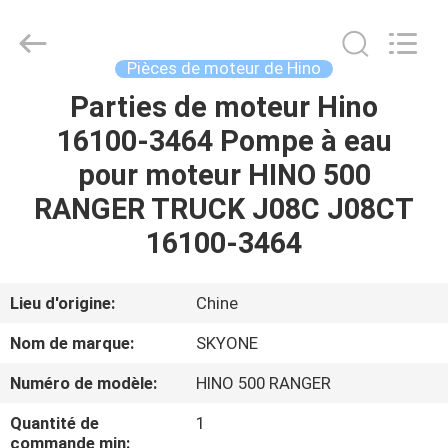
Guangzhou
Shunzheng
Technology
Co.,
Ltd.
Pièces de moteur de Hino
All
Rights
Parties de moteur Hino
MAISON
Reserved.
16100-3464 Pompe à eau
PRODUITS
pour moteur HINO 500
RANGER TRUCK J08C J08CT
AU
16100-3464
SUJET
DE
Lieu d'origine:
Chine
NOUS
Nom de marque:
SKYONE
Numéro de modèle:
HINO 500 RANGER
VISITE
Quantité de
1
D'USINE
commande min: