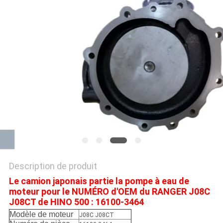
PLAN
DU
SITE
PRIVACY
POLICY
Description de produit
Le camion japonais partie la pompe à eau de
moteur pour le NUMÉRO d'OEM du RANGER J08C
J08CT de HINO 500 : 16100-3464
Modèle de moteur
J08C J08CT