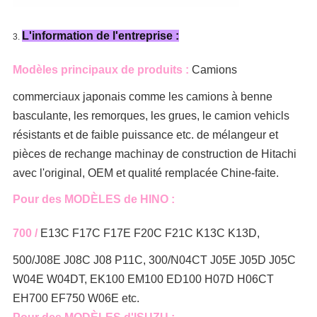
L'information de l'entreprise :
3.
Modèles principaux de produits :
Camions
commerciaux japonais comme
les camions à benne
basculante, les remorques, les grues, le camion
vehicls
résistants et de faible puissance etc. de
mélangeur
et
pièces de rechange machinay de construction de Hitachi
avec l'original, OEM et qualité remplacée Chine-faite.
Pour des MODÈLES de HINO :
700 /
E13C F17C F17E F20C F21C K13C K13D,
500/J08E J08C J08 P11C, 300/N04CT J05E J05D J05C
W04E W04DT, EK100 EM100 ED100 H07D H06CT
EH700 EF750 W06E etc.