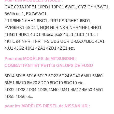
Pour des MODÈLES d'ISUZU :
CXZ CXM/10PE1 10PD1 10PC1 6WF1, CYZ CYH/6WF1
6With un 1, EXZ/6WG1,
FTR/6HK1 6HH1 6BG1, FRR FSR/6HE1 6BD1,
FVR/6HK1 6SD1T, NQR NLR NKR NHR/4HF1 4HG1
4HG1T 4HK1 4BD1 4Because2 4BE1 4HL1 4HE1T
4KH1 de NPR, TFR TFS UBS UCR D-MAX/4JB1 4JA1
4JJ1 4JG2 4JK1 4ZA1 4ZD1 4ZE1 etc.
Pour des MODÈLES de MITSUBISHI :
COMBATTANT ET PETITS GALOPS DE FUSO
6D14 6D15 6D16 6D17 6D22 6D24 6D40 6M61 6M60
6M51 6M70 8M20 8DC9 8DC10 8DC10 etc.
4D32 4D33 4D34 4D35 4M40 4M41 4M42 4M50 4M51
4D55 4D56 etc.
pour les MODÈLES DIESEL de NISSAN UD :