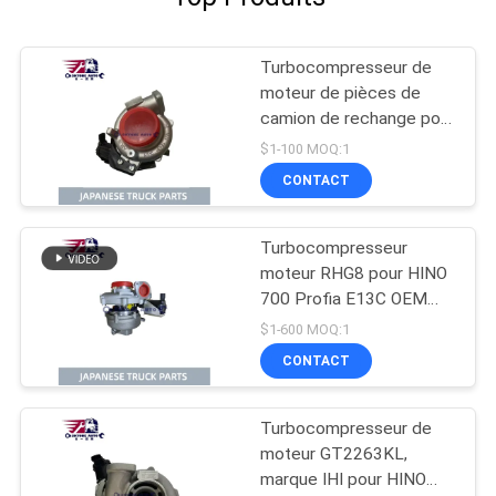
Turbocompresseur de
moteur de pièces de
camion de rechange pour
HINO 300 J05E N04C
$1-100 MOQ:1
GT2263KL OEM 17201-
CONTACT
E0896 17201-E0892
17201-E0893
Turbocompresseur
moteur RHG8 pour HINO
700 Profia E13C OEM
S1760-E0102 S1760-
$1-600 MOQ:1
E0M10 S1760-E0101
CONTACT
Turbocompresseur de
moteur GT2263KL,
marque IHI pour HINO