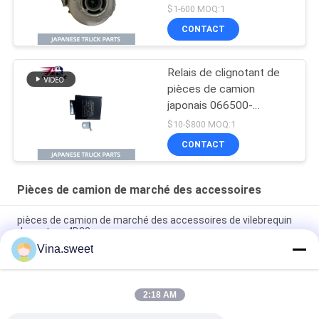
500 J05E N04CT OEM
$1-600 MOQ:1
17201-E0747 17201-
CONTACT
E0741 17201-E0742
Relais de clignotant de
pièces de camion
japonais 066500-
3720/1-83470060-0
$10-$800 MOQ:1
pour pièces de camion
CONTACT
ISUZU NPR FTR FSR
4HK1 6HK1 Isuzu
Pièces de camion de marché des accessoires
pièces de camion de marché des accessoires de vilebrequin
du moteur 4D33
Vina.sweet
démarreur 6With de 24V 11T d'un 1 pièces camion du moteur
6WG1
2:18 AM
Pièces de camion de marché des accessoires de volant de
Mitsubishi 8DC9 Mitsubishi