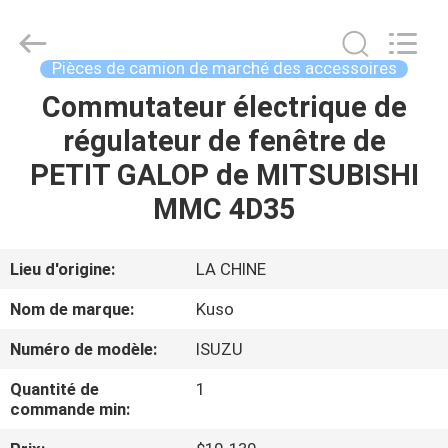
Guangzhou
Shunzheng
Technology
Co.,
Ltd.
Pièces de camion de marché des accessoires
All
Rights
Commutateur électrique de
MAISON
Reserved.
régulateur de fenêtre de
PRODUITS
PETIT GALOP de MITSUBISHI
MMC 4D35
AU
SUJET
Lieu d'origine:
LA CHINE
DE
Nom de marque:
Kuso
NOUS
Numéro de modèle:
ISUZU
Quantité de
1
VISITE
commande min:
D'USINE