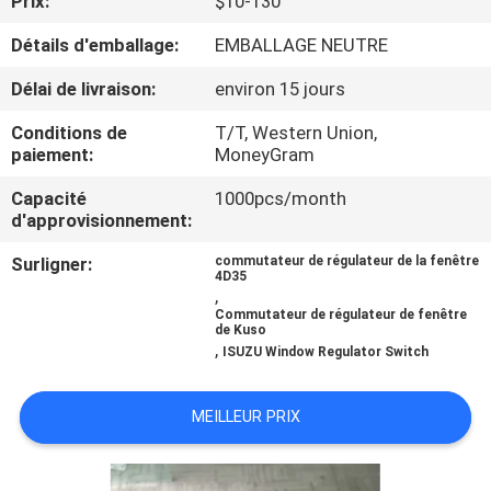
Prix:
$10-130
Détails d'emballage:
EMBALLAGE NEUTRE
CONTRÔLE
DE
Délai de livraison:
environ 15 jours
QUALITÉ
Conditions de
T/T, Western Union,
paiement:
MoneyGram
CONTACTEZ-
Capacité
1000pcs/month
d'approvisionnement:
NOUS
Surligner:
commutateur de régulateur de la fenêtre
4D35
,
NOUVELLES
Commutateur de régulateur de fenêtre
de Kuso
,
ISUZU Window Regulator Switch
DEMANDEZ
UNE
MEILLEUR PRIX
CITATION