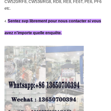
CW520/RF8, CW536/RG8, RD8, RE8, FE6T, PE6, PF6
etc.
Sentez svp librement pour nous contacter si vous
4.
avez n'importe quelle enquête.