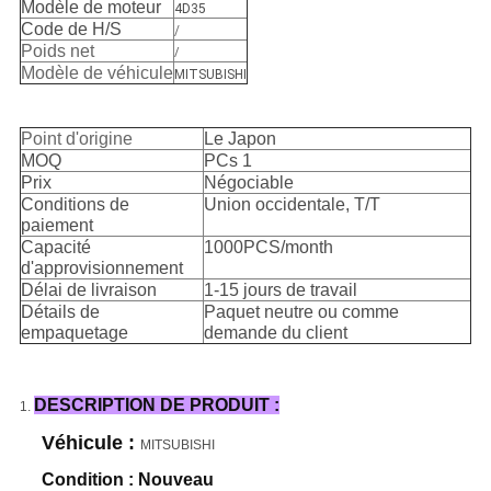
Modèle de moteur
4D35
Code de H/S
/
Poids net
/
Modèle de véhicule
MITSUBISHI
Point d'origine
Le Japon
MOQ
PCs 1
Prix
Négociable
Conditions de
Union occidentale, T/T
paiement
Capacité
1000PCS/month
d'approvisionnement
Délai de livraison
1-15 jours de travail
Détails de
Paquet neutre ou comme
empaquetage
demande du client
DESCRIPTION DE PRODUIT :
1.
Véhicule :
MITSUBISHI
Condition : Nouveau